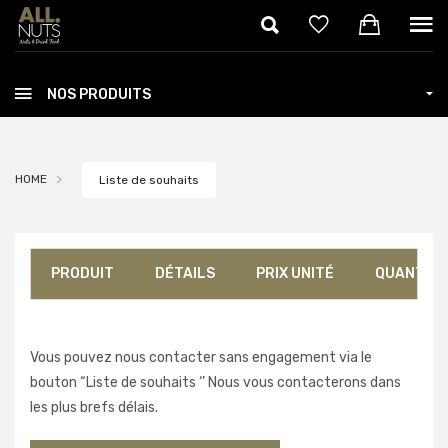
Skip to main content
NOS PRODUITS
HOME
Liste de souhaits
PRODUIT
DÉTAILS
PRIX UNITÉ
QUANTITÉ
Vous pouvez nous contacter sans engagement via le
bouton “Liste de souhaits ‘’ Nous vous contacterons dans
les plus brefs délais.