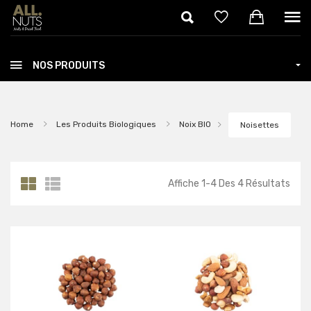
Skip to main content
NOS PRODUITS
Home
Les Produits Biologiques
Noix BIO
Noisettes
Affiche
1
-
4
Des
4
Résultats