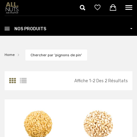
Skip to main content
NOS PRODUITS
Home
Chercher par 'pignons de pin'
Affiche
1
-
2
Des
2
Résultats