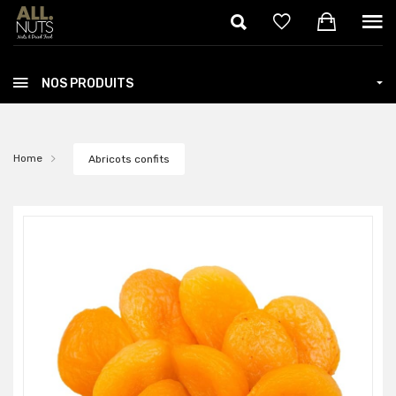
Skip to main content
NOS PRODUITS
Home
Abricots confits