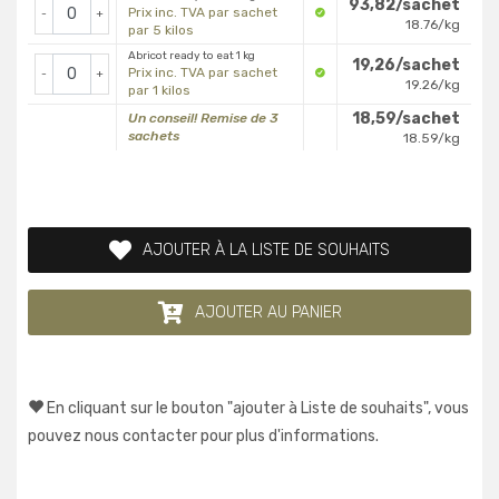
93,82/sachet
Prix inc. TVA par sachet
-
+
18.76/kg
par 5 kilos
Abricot ready to eat 1 kg
19,26/sachet
Prix inc. TVA par sachet
-
+
19.26/kg
par 1 kilos
18,59/sachet
Un conseil! Remise de 3
sachets
18.59/kg
AJOUTER À LA LISTE DE SOUHAITS
AJOUTER AU PANIER
En cliquant sur le bouton "ajouter à Liste de souhaits", vous
pouvez nous contacter pour plus d'informations.