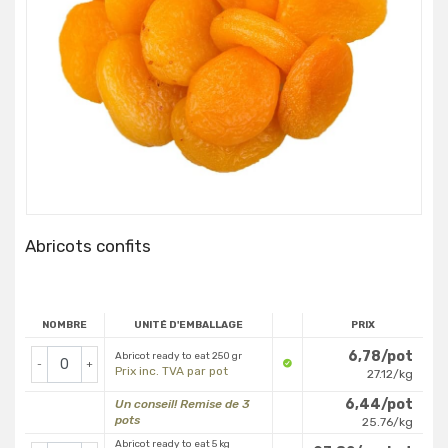
Abricots confits
NOMBRE
UNITÉ D'EMBALLAGE
PRIX
6,78/pot
Abricot ready to eat 250 gr
-
+
Prix inc. TVA par pot
27.12/kg
6,44/pot
Un conseil! Remise de 3
pots
25.76/kg
Abricot ready to eat 5 kg