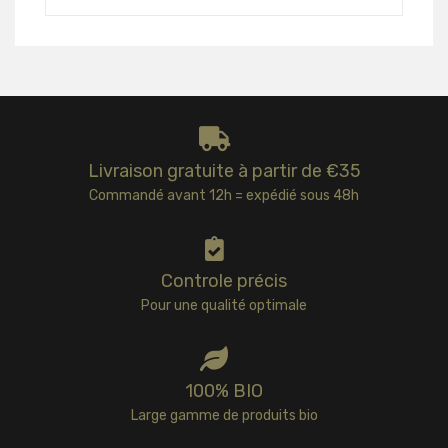
Livraison gratuite à partir de €35
Commandé avant 12h = expédié sous 48h
Controle précis
Pour une qualité optimale
100% BIO
Large gamme de produits bio