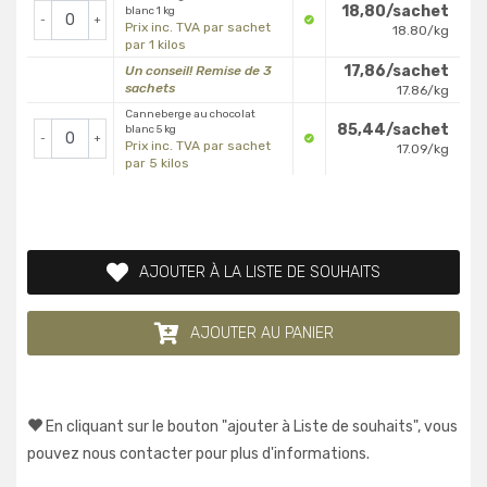
18,80/sachet
blanc 1 kg
-
+
Prix inc. TVA par sachet
18.80/kg
par 1 kilos
17,86/sachet
Un conseil! Remise de 3
sachets
17.86/kg
Canneberge au chocolat
85,44/sachet
blanc 5 kg
-
+
Prix inc. TVA par sachet
17.09/kg
par 5 kilos
AJOUTER À LA LISTE DE SOUHAITS
AJOUTER AU PANIER
En cliquant sur le bouton "ajouter à Liste de souhaits", vous
pouvez nous contacter pour plus d'informations.