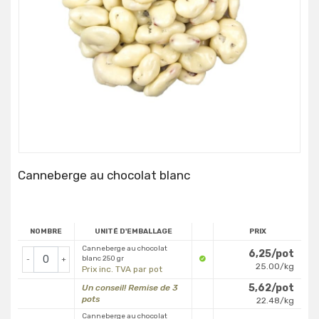
Canneberge au chocolat blanc
NOMBRE
UNITÉ D'EMBALLAGE
PRIX
Canneberge au chocolat
6,25/pot
blanc 250 gr
-
+
25.00/kg
Prix inc. TVA par pot
5,62/pot
Un conseil! Remise de 3
pots
22.48/kg
Canneberge au chocolat