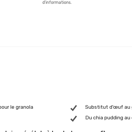
d'informations.
our le granola
Substitut d'œuf au
Du chia pudding au 