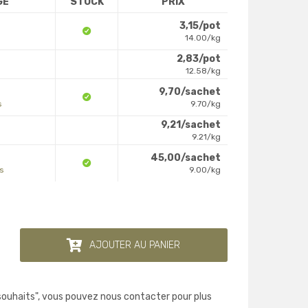
GE
STOCK
PRIX
3,15/pot
14.00/kg
2,83/pot
12.58/kg
9,70/sachet
s
9.70/kg
9,21/sachet
9.21/kg
45,00/sachet
os
9.00/kg
AJOUTER AU PANIER
 souhaits", vous pouvez nous contacter pour plus