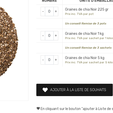
NOMBRE
UNITÉ D'EMBALLA
Graines de chia Noir 225 gr
-
+
Prix inc. TVA par pot
Un conseil! Remise de 3 pots
Graines de chia Noir 1 kg
-
+
Prix inc. TVA par sachet par 1 kilo
Un conseil! Remise de 3 sachets
Graines de chia Noir 5 kg
-
+
Prix inc. TVA par sachet par 5 kil
AJOUTER À LA LISTE DE SOUHAITS
En cliquant sur le bouton "ajouter à Liste de