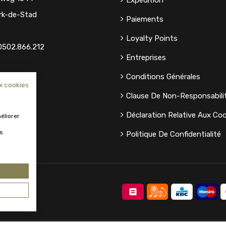
Expédition
rk-de-Stad
Paiements
Loyalty Points
0502.866.212
Entreprises
Conditions Générales
x cookies
Clause De Non-Responsabili
Déclaration Relative Aux Coo
éliorer
us
Politique De Confidentialité