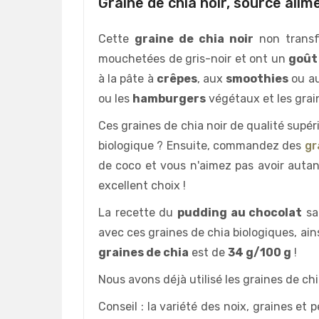
Graine de chia noir, source alim
Cette
graine de chia noir
non transf
mouchetées de gris-noir et ont un
goût
à la pâte à
crêpes
, aux
smoothies
ou au
ou les
hamburgers
végétaux et les grai
Ces graines de chia noir de qualité supér
biologique ? Ensuite, commandez des
gr
de coco et vous n'aimez pas avoir autan
excellent choix !
La recette du
pudding au chocolat
san
avec ces graines de chia biologiques, ains
graines de chia
est de
34 g/100 g
!
Nous avons déjà utilisé les graines de ch
Conseil : la variété des noix, graines et