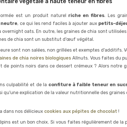
entaire végétale à haute teneur en fibres
ormée est un produit naturel
riche en fibres
. Les grai
 neutre
, ce qui les rend faciles à ajouter aux
petits-déje
 overnight oats. En outre, les graines de chia sont utilisé
nes de chia sont un substitut d'œuf végétal.
ieure sont non salées, non grillées et exemptes d'additifs. 
aines de chia noires biologiques
Allnuts. Vous faites du pu
t de points noirs dans ce dessert crémeux ? Alors notre 
s culpabilité et de la
confiture à faible teneur en suc
i qu'une explication de la valeur nutritionnelle des graines
ia dans nos délicieux
cookies aux pépites de chocolat
!
 pépins est un bon choix. Si vous faites régulièrement de la 