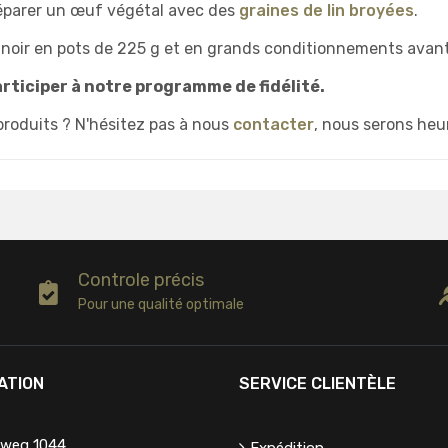
éparer un œuf végétal avec des
graines de lin broyées
.
 noir en pots de 225 g et en grands conditionnements avant
articiper à notre programme de fidélité.
produits ? N'hésitez pas à nous
contacter
, nous serons heu
Controle précis
Pour une qualité optimale
ATION
SERVICE CLIENTÈLE
eweg 1044