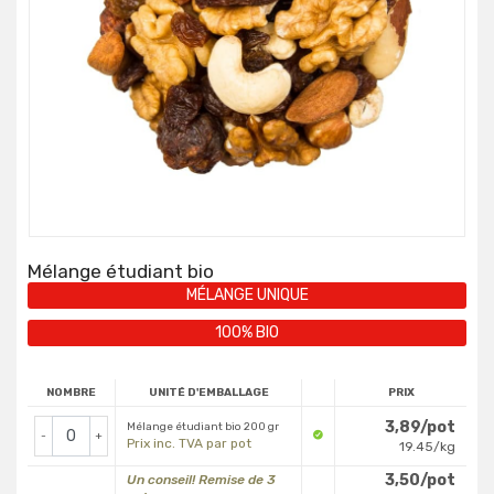
Mélange étudiant bio
MÉLANGE UNIQUE
100% BIO
NOMBRE
UNITÉ D'EMBALLAGE
PRIX
3,89/pot
Mélange étudiant bio 200 gr
-
+
Prix inc. TVA par pot
19.45/kg
3,50/pot
Un conseil! Remise de 3