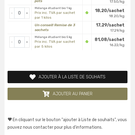
pots
17.50/kg
Mélange étudiant bio 1 kg
18,20/sachet
Prix inc. TVA par sachet
-
+
18.20/kg
par 1 kilos
17,29/sachet
Un conseil! Remise de 3
sachets
17.29/kg
Mélange étudiant bio 5 kg
81,08/sachet
Prix inc. TVA par sachet
-
+
16.22/kg
par 5 kilos
AJOUTER À LA LISTE DE SOUHAITS
AJOUTER AU PANIER
En cliquant sur le bouton "ajouter à Liste de souhaits", vous
pouvez nous contacter pour plus d'informations.