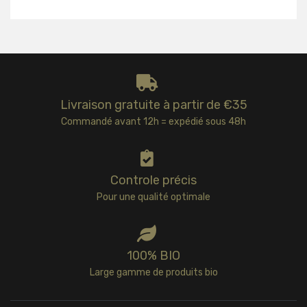
Livraison gratuite à partir de €35
Commandé avant 12h = expédié sous 48h
Controle précis
Pour une qualité optimale
100% BIO
Large gamme de produits bio