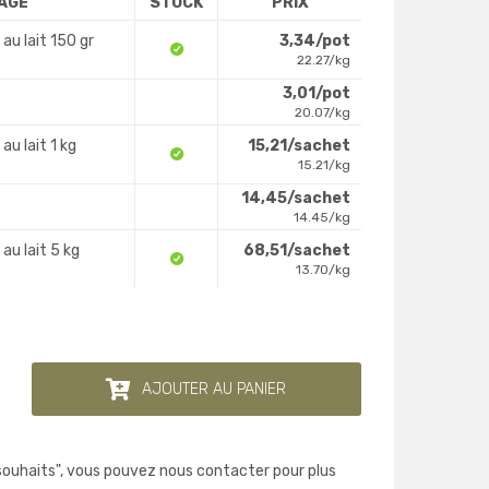
LAGE
STOCK
PRIX
u lait 150 gr
3,34/pot
22.27/kg
3,01/pot
20.07/kg
u lait 1 kg
15,21/sachet
15.21/kg
14,45/sachet
14.45/kg
u lait 5 kg
68,51/sachet
13.70/kg
AJOUTER AU PANIER
 souhaits", vous pouvez nous contacter pour plus