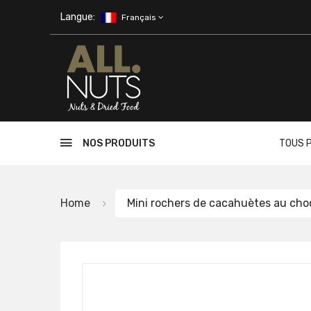
Skip to main content
Langue:
Français
NOS PRODUITS
TOUS 
Home
Mini rochers de cacahuètes au choc