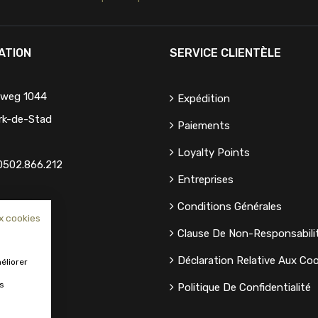
ATION
SERVICE CLIENTÈLE
eweg 1044
Expédition
rk-de-Stad
Paiements
Loyalty Points
0502.866.212
Entreprises
Conditions Générales
x cookies
Clause De Non-Responsabili
Déclaration Relative Aux Coo
éliorer
us
Politique De Confidentialité