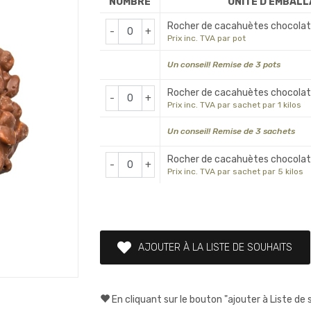
NOMBRE
UNITÉ D'EMBAL
Rocher de cacahuètes chocolat a
-
+
Prix inc. TVA par pot
Un conseil! Remise de 3 pots
Rocher de cacahuètes chocolat a
-
+
Prix inc. TVA par sachet par 1 kilos
Un conseil! Remise de 3 sachets
Rocher de cacahuètes chocolat a
-
+
Prix inc. TVA par sachet par 5 kilos
AJOUTER À LA LISTE DE SOUHAITS
En cliquant sur le bouton "ajouter à Liste de