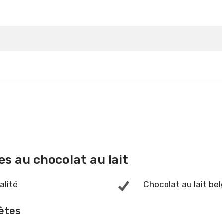
Détails
Détails
s au chocolat au lait
alité
Chocolat au lait be
uètes