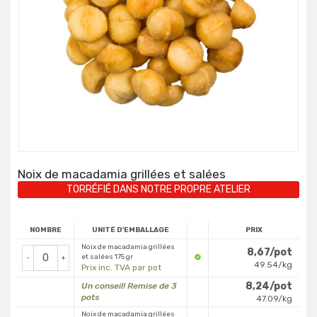
Noix de macadamia grillées et salées
TORRÉFIÉ DANS NOTRE PROPRE ATELIER
NOMBRE
UNITÉ D'EMBALLAGE
PRIX
Noix de macadamia grillées
8,67/pot
et salées 175 gr
-
+
49.54/kg
Prix inc. TVA par pot
8,24/pot
Un conseil! Remise de 3
pots
47.09/kg
Noix de macadamia grillées