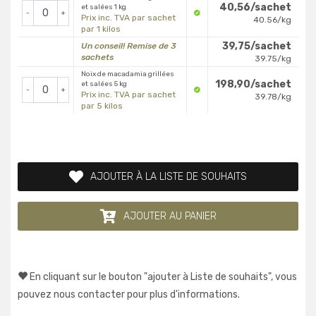
40,56/sachet
et salées 1 kg
-
+
Prix inc. TVA par sachet
40.56/kg
par 1 kilos
39,75/sachet
Un conseil! Remise de 3
sachets
39.75/kg
Noix de macadamia grillées
198,90/sachet
et salées 5 kg
-
+
Prix inc. TVA par sachet
39.78/kg
par 5 kilos
AJOUTER À LA LISTE DE SOUHAITS
AJOUTER AU PANIER
En cliquant sur le bouton "ajouter à Liste de souhaits", vous
pouvez nous contacter pour plus d'informations.