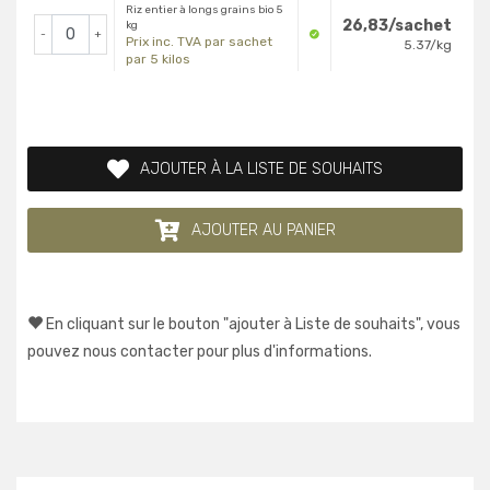
Riz entier à longs grains bio 5
26,83/sachet
kg
-
+
Prix inc. TVA par sachet
5.37/kg
par 5 kilos
AJOUTER À LA LISTE DE SOUHAITS
AJOUTER AU PANIER
En cliquant sur le bouton "ajouter à Liste de souhaits", vous
pouvez nous contacter pour plus d'informations.