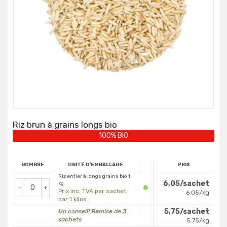
Riz brun à grains longs bio
100% BIO
NOMBRE
UNITÉ D'EMBALLAGE
PRIX
Riz entier à longs grains bio 1
6,05/sachet
kg
-
+
Prix inc. TVA par sachet
6.05/kg
par 1 kilos
5,75/sachet
Un conseil! Remise de 3
sachets
5.75/kg