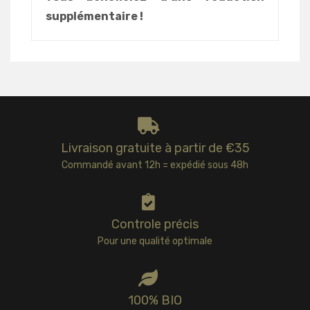
supplémentaire !
Livraison gratuite à partir de €35
Commandé avant 12h = expédié sous 48h
Controle précis
Pour une qualité optimale
100% BIO