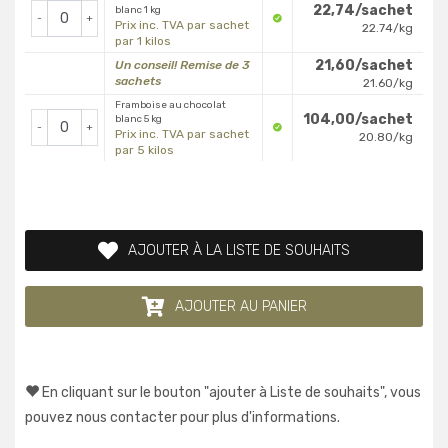
22,74/sachet
blanc 1 kg
-
+
Prix inc. TVA par sachet
22.74/kg
par 1 kilos
21,60/sachet
Un conseil! Remise de 3
sachets
21.60/kg
Framboise au chocolat
104,00/sachet
blanc 5 kg
-
+
Prix inc. TVA par sachet
20.80/kg
par 5 kilos
AJOUTER À LA LISTE DE SOUHAITS
AJOUTER AU PANIER
En cliquant sur le bouton "ajouter à Liste de souhaits", vous
pouvez nous contacter pour plus d'informations.