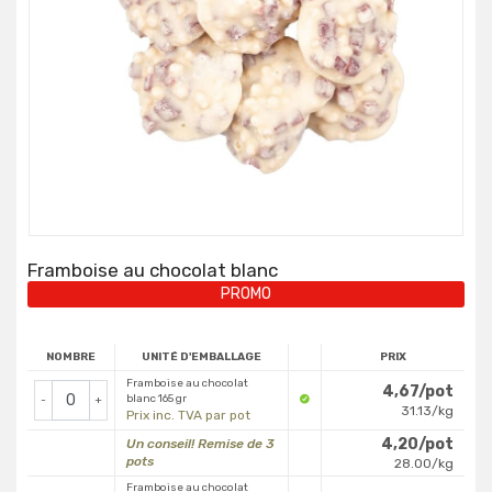
Framboise au chocolat blanc
PROMO
NOMBRE
UNITÉ D'EMBALLAGE
PRIX
Framboise au chocolat
4,67/pot
blanc 165 gr
-
+
31.13/kg
Prix inc. TVA par pot
4,20/pot
Un conseil! Remise de 3
pots
28.00/kg
Framboise au chocolat