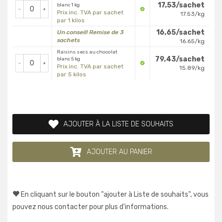
17,53/sachet
blanc 1 kg
-
+
Prix inc. TVA par sachet
17.53/kg
par 1 kilos
16,65/sachet
Un conseil! Remise de 3
sachets
16.65/kg
Raisins secs au chocolat
79,43/sachet
blanc 5 kg
-
+
Prix inc. TVA par sachet
15.89/kg
par 5 kilos
AJOUTER À LA LISTE DE SOUHAITS
AJOUTER AU PANIER
En cliquant sur le bouton "ajouter à Liste de souhaits", vous
pouvez nous contacter pour plus d'informations.