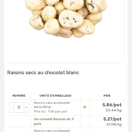
Raisins secs au chocolat blanc
NOMBRE
UNITÉ D'EMBALLAGE
PRIX
Raisins secs au chocolat
5,86/pot
blanc 250 gr
-
+
23.44/kg
Prix inc. TVA par pot
5,27/pot
Un conseil! Remise de 3
pots
21.08/kg
Raisins secs au chocolat