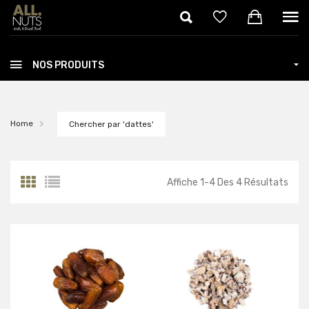
Skip to main content
NOS PRODUITS
Home
Chercher par 'dattes'
Affiche
1
-
4
Des
4
Résultats