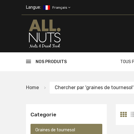
Skip to main content
Langue:
Français
NOS PRODUITS
TOUS 
Home
Chercher par 'graines de tournesol'
Categorie
Graines de tournesol