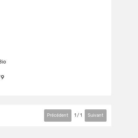
Bio
79
Précédent
1
/
1
Suivant