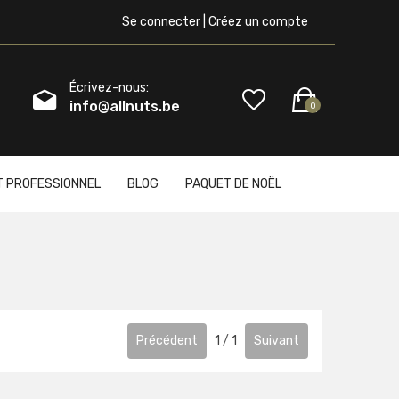
Se connecter | Créez un compte
Écrivez-nous:
info@allnuts.be
0
T PROFESSIONNEL
BLOG
PAQUET DE NOËL
Précédent
1
/
1
Suivant