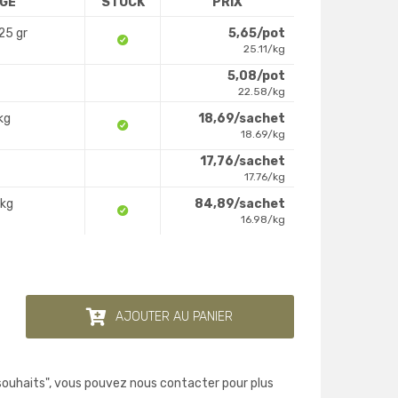
AGE
STOCK
PRIX
25 gr
5,65/pot
25.11/kg
5,08/pot
22.58/kg
kg
18,69/sachet
18.69/kg
17,76/sachet
17.76/kg
 kg
84,89/sachet
16.98/kg
AJOUTER AU PANIER
 souhaits", vous pouvez nous contacter pour plus