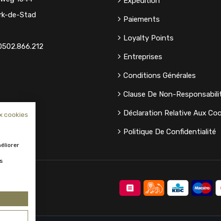
Expédition
rk-de-Stad
Paiements
Loyalty Points
0502.866.212
Entreprises
Conditions Générales
Clause De Non-Responsabili
Déclaration Relative Aux Coo
x cookies
Politique De Confidentialité
éliorer
us