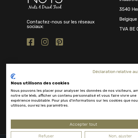
3540 He
Belgique
Contactez-nous sur les réseaux
sociaux:
TVA BE 
Déclaration relative au
Nous utilisons des cookies
Nous pouvons les placer pour analyser les données de nos visiteurs, am
notre site Web, afficher un contenu personnalisé et vous faire vivre une
expérience inoubliable. Pour plus d'informations sur les cookies que no
utilisons, ouvrez les paramètres.
Accepter tout
Refuser
Non, ajuster