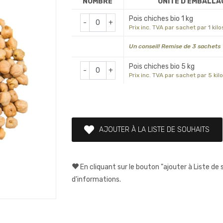
NOMBRE
UNITÉ D'EMBALLA
Pois chiches bio 1 kg
-
+
Prix inc. TVA par sachet par 1 kilo
Un conseil! Remise de 3 sachets
Pois chiches bio 5 kg
-
+
Prix inc. TVA par sachet par 5 kil
AJOUTER À LA LISTE DE SOUHAITS
En cliquant sur le bouton "ajouter à Liste de
d'informations.