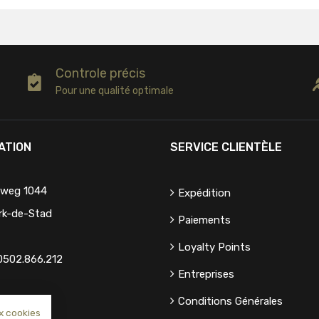
Controle précis
Pour une qualité optimale
ATION
SERVICE CLIENTÈLE
eweg 1044
Expédition
rk-de-Stad
Paiements
Loyalty Points
0502.866.212
Entreprises
Conditions Générales
x cookies