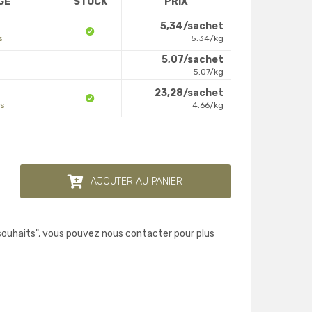
GE
STOCK
PRIX
5,34/sachet
s
5.34/kg
5,07/sachet
5.07/kg
23,28/sachet
os
4.66/kg
AJOUTER AU PANIER
 souhaits", vous pouvez nous contacter pour plus