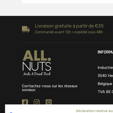
Livraison gratuite à partir de €35
Commandé avant 12h = expédié sous 48h
INFORM
Industri
3540 He
Belgique
Contactez-nous sur les réseaux
sociaux:
TVA BE 
Déclaration relative au