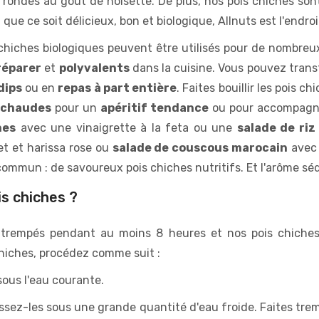
ondes au goût de noisette. De plus, nos pois chiches sont 
 que ce soit délicieux, bon et biologique, Allnuts est l'endroit
s chiches biologiques peuvent être utilisés pour de nombre
préparer
et
polyvalents
dans la cuisine. Vous pouvez trans
dips
ou en
repas à part entière
. Faites bouillir les pois c
 chaudes
pour un
apéritif tendance
ou pour accompag
hes
avec une vinaigrette à la feta ou une
salade de riz
et et harissa rose ou
salade de couscous marocain
avec 
ommun : de savoureux pois chiches nutritifs. Et l'arôme sédu
s chiches ?
e trempés pendant au moins 8 heures et nos pois chiche
chiches, procédez comme suit :
sous l'eau courante.
assez-les sous une grande quantité d'eau froide. Faites tre