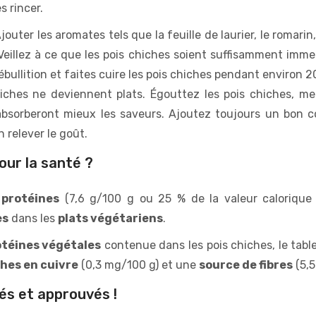
s rincer.
outer les aromates tels que la feuille de laurier, le romarin, 
 Veillez à ce que les pois chiches soient suffisamment imme
ébullition et faites cuire les pois chiches pendant environ 
hiches ne deviennent plats. Égouttez les pois chiches, me
absorberont mieux les saveurs. Ajoutez toujours un bon co
 relever le goût.
pour la santé ?
 protéines
(7,6 g/100 g ou 25 % de la valeur calorique 
es
dans les
plats végétariens
.
otéines végétales
contenue dans les pois chiches, le tabl
ches en cuivre
(0,3 mg/100 g) et une
source de fibres
(5,5
és et approuvés !