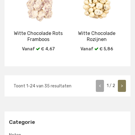
Witte Chocolade Rots
Witte Chocolade
Framboos
Rozijnen
Vanaf
€ 4,67
Vanaf
€ 5,86
Bekijk alle verpakkingen
Bekijk alle verpakkingen
<
1
/
2
>
Toont
1
-
24
van
35
resultaten
Categorie