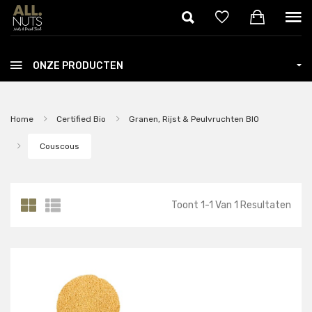
Skip to main content
ONZE PRODUCTEN
Home
Certified Bio
Granen, Rijst & Peulvruchten BIO
Couscous
Toont
1
-
1
Van
1
Resultaten