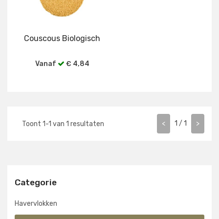
Couscous Biologisch
Vanaf
€ 4,84
Bekijk alle verpakkingen
<
1
/
1
>
Toont
1
-
1
van
1
resultaten
Categorie
Havervlokken