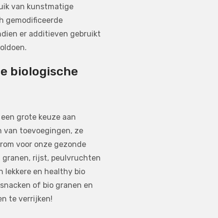
uik van kunstmatige
ch gemodificeerde
ien er additieven gebruikt
voldoen.
e biologische
t een grote keuze aan
jn van toevoegingen, ze
aarom voor onze gezonde
, granen, rijst, peulvruchten
 lekkere en healthy bio
 snacken of bio granen en
n te verrijken!