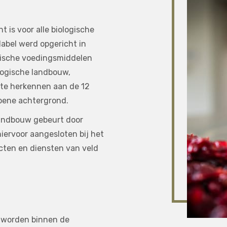
t is voor alle biologische
label werd opgericht in
gische voedingsmiddelen
logische landbouw,
s te herkennen aan de 12
roene achtergrond.
landbouw gebeurt door
hiervoor aangesloten bij het
cten en diensten van veld
t worden binnen de