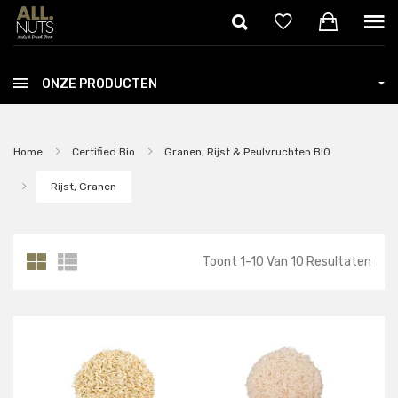
Skip to main content
ONZE PRODUCTEN
Home
Certified Bio
Granen, Rijst & Peulvruchten BIO
Rijst, Granen
Toont
1
-
10
Van
10
Resultaten