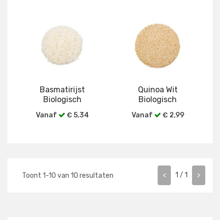
Bekijk alle verpakkingen
Bekijk alle verpakkingen
Basmatirijst
Quinoa Wit
Biologisch
Biologisch
Vanaf
€ 5,34
Vanaf
€ 2,99
Bekijk alle verpakkingen
Bekijk alle verpakkingen
<
1
/
1
>
Toont
1
-
10
van
10
resultaten