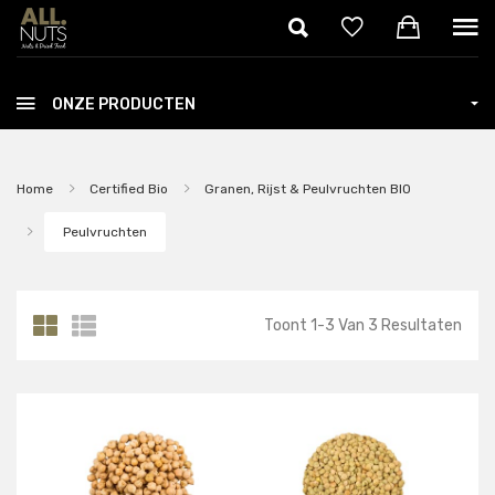
Skip to main content
ONZE PRODUCTEN
Home
Certified Bio
Granen, Rijst & Peulvruchten BIO
Peulvruchten
Toont
1
-
3
Van
3
Resultaten