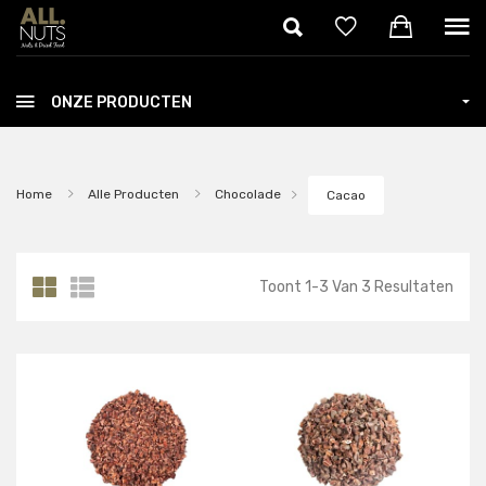
Skip to main content
ONZE PRODUCTEN
Home
Alle Producten
Chocolade
Cacao
Toont
1
-
3
Van
3
Resultaten