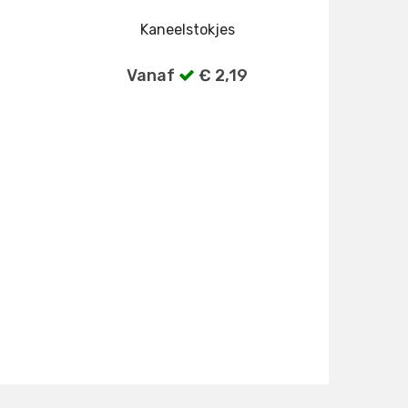
Kaneelstokjes
Vanaf
€ 2,19
gen
Bekijk alle verpakkingen
gen