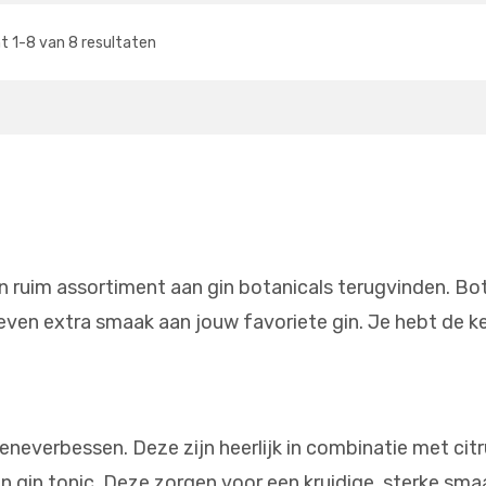
nt
1
-
8
van
8
resultaten
n ruim assortiment aan gin botanicals terugvinden. Bot
even extra smaak aan jouw favoriete gin. Je hebt de ke
eneverbessen. Deze zijn heerlijk in combinatie met cit
een gin tonic. Deze zorgen voor een kruidige, sterke sm