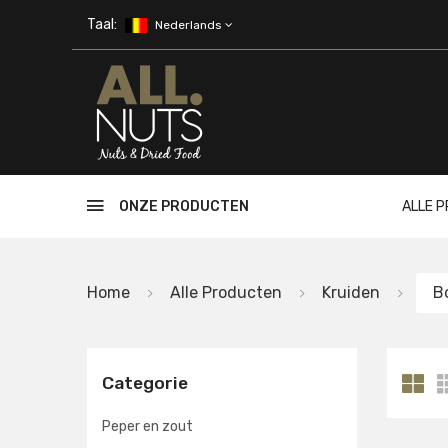
Skip to main content
Taal:
Nederlands
ONZE PRODUCTEN
ALLE 
Home
Alle Producten
Kruiden
B
Categorie
Peper en zout