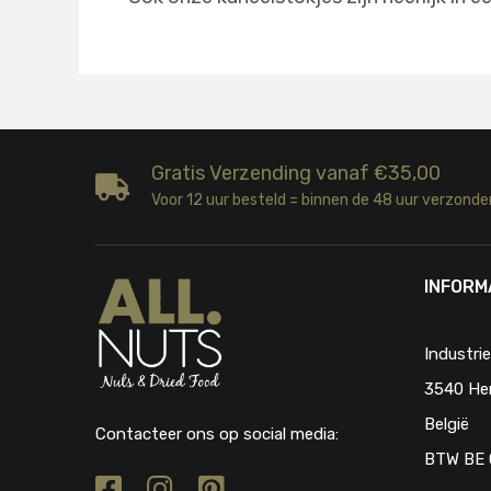
Gratis Verzending vanaf €35,00
Voor 12 uur besteld = binnen de 48 uur verzonde
INFORM
Industri
3540 He
België
Contacteer ons op social media:
BTW BE 