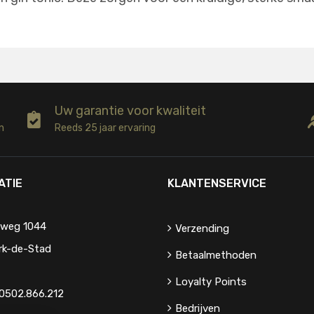
Uw garantie voor kwaliteit
n
Reeds 25 jaar ervaring
ATIE
KLANTENSERVICE
eweg 1044
Verzending
rk-de-Stad
Betaalmethoden
Loyalty Points
0502.866.212
Bedrijven