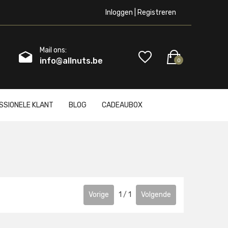
Inloggen | Registreren
Mail ons:
info@allnuts.be
0
SSIONELE KLANT
BLOG
CADEAUBOX
Vorige
1
/
1
Volgende