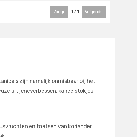
Vorige
1
/
1
Volgende
anicals zijn namelijk onmisbaar bij het
uze uit jeneverbessen, kaneelstokjes,
rusvruchten en toetsen van koriander.
aak.