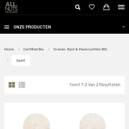
Skip to main content
ONZE PRODUCTEN
Home
Certified Bio
Granen, Rijst & Peulvruchten BIO
Spelt
Toont
1
-
2
Van
2
Resultaten