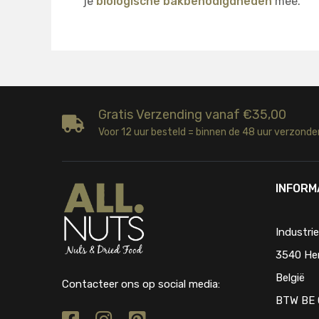
je
biologische bakbenodigdheden
mee.
Gratis Verzending vanaf €35,00
Voor 12 uur besteld = binnen de 48 uur verzonde
INFORM
Industri
3540 He
België
Contacteer ons op social media:
BTW BE 