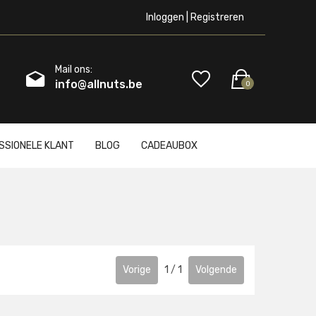
Inloggen | Registreren
Mail ons:
info@allnuts.be
0
SSIONELE KLANT
BLOG
CADEAUBOX
Vorige
1
/
1
Volgende