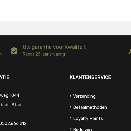
Uw garantie voor kwaliteit
n
Reeds 25 jaar ervaring
ATIE
KLANTENSERVICE
eweg 1044
Verzending
rk-de-Stad
Betaalmethoden
Loyalty Points
0502.866.212
Bedrijven