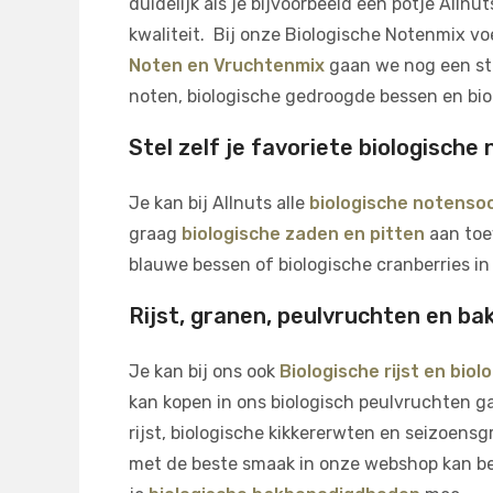
duidelijk als je bijvoorbeeld een potje Allnu
kwaliteit. Bij onze Biologische Notenmix vo
Noten en Vruchtenmix
gaan we nog een sta
noten, biologische gedroogde bessen en bio
Stel zelf je favoriete biologisch
Je kan bij Allnuts alle
biologische notenso
graag
biologische zaden en pitten
aan toev
blauwe bessen of biologische cranberries i
Rijst, granen, peulvruchten en ba
Je kan bij ons ook
Biologische rijst en bio
kan kopen in ons biologisch peulvruchten g
rijst, biologische kikkererwten en seizoens
met de beste smaak in onze webshop kan bes