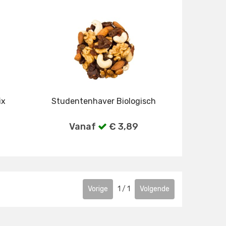
ix
Studentenhaver Biologisch
Vanaf
€ 3,89
gen
Bekijk alle verpakkingen
Vorige
1
/
1
Volgende