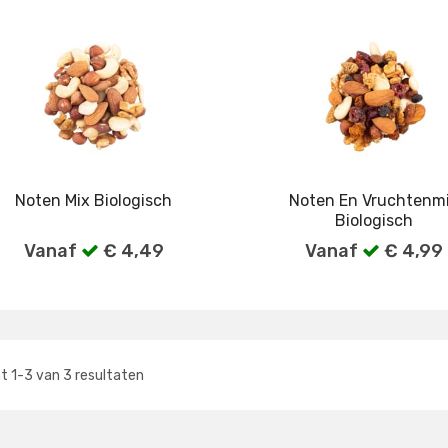
Noten Mix Biologisch
Noten En Vruchtenm
Biologisch
Vanaf
€ 4,49
Vanaf
€ 4,99
Bekijk alle verpakkingen
Bekijk alle verpakkin
nt
1
-
3
van
3
resultaten