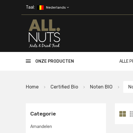
Skip to main content
Taal:
Nederlands
ONZE PRODUCTEN
ALLE 
Home
Certified Bio
Noten BIO
N
Categorie
Amandelen