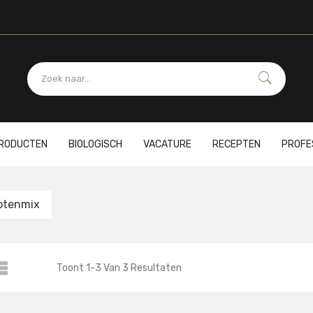
PRODUCTEN
BIOLOGISCH
VACATURE
RECEPTEN
PROFE
otenmix
Toont
1
-
3
Van
3
Resultaten