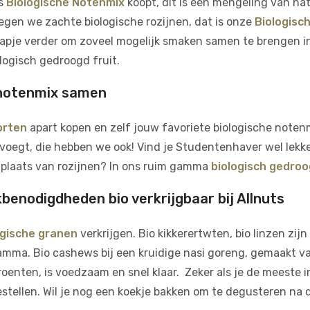
ts
Biologische Notenmix
koopt, dit is een mengeling van nat
egen we zachte biologische rozijnen, dat is onze
Biologisc
pje verder om zoveel mogelijk smaken samen te brengen in
logisch gedroogd fruit.
e notenmix samen
orten
apart kopen en zelf jouw favoriete biologische notenm
oegt, die hebben we ook! Vind je Studentenhaver wel lekker
n plaats van rozijnen? In ons ruim gamma
biologisch gedroo
kbenodigdheden bio verkrijgbaar bij Allnuts
logische granen
verkrijgen. Bio kikkerertwten, bio linzen zij
amma. Bio cashews bij een kruidige nasi goreng, gemaakt v
groenten, is voedzaam en snel klaar. Zeker als je de meeste
tellen. Wil je nog een koekje bakken om te degusteren na d