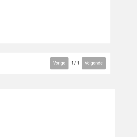
gen
Vorige
1
/
1
Volgende