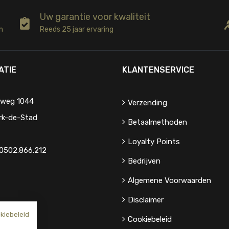
Uw garantie voor kwaliteit
n
Reeds 25 jaar ervaring
ATIE
KLANTENSERVICE
eweg 1044
Verzending
rk-de-Stad
Betaalmethoden
Loyalty Points
0502.866.212
Bedrijven
Algemene Voorwaarden
Disclaimer
kiebeleid
Cookiebeleid