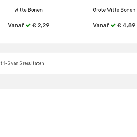
Witte Bonen
Grote Witte Bonen
Vanaf
€ 2,29
Vanaf
€ 4,89
Bekijk alle verpakkingen
Bekijk alle verpakkin
nt
1
-
5
van
5
resultaten