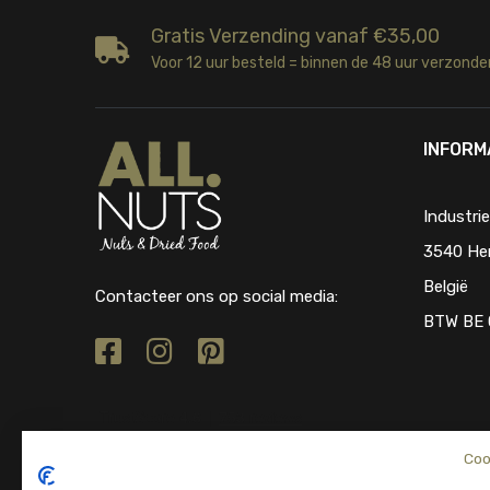
Gratis Verzending vanaf €35,00
Voor 12 uur besteld = binnen de 48 uur verzonde
INFORM
Industri
3540 He
België
Contacteer ons op social media:
BTW BE 
Coo