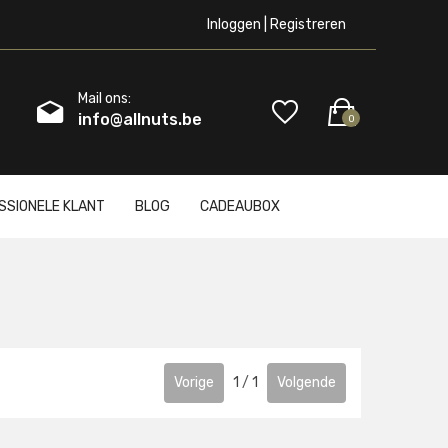
Inloggen | Registreren
Mail ons:
info@allnuts.be
0
SSIONELE KLANT
BLOG
CADEAUBOX
Vorige
1
/
1
Volgende