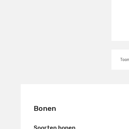
Too
Bonen
Soorten bonen