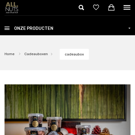
Skip to main content
ONZE PRODUCTEN
Home
Cadeauboxen
cadeaubox