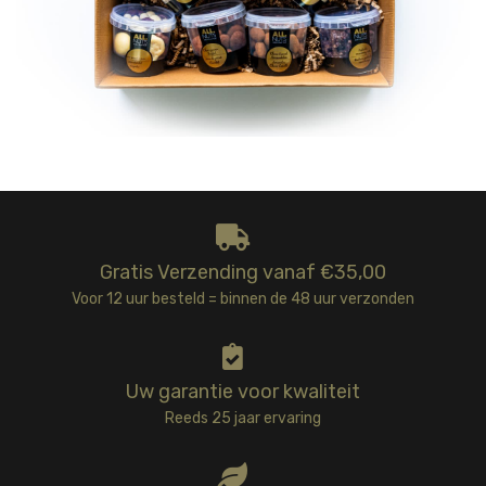
Gratis Verzending vanaf €35,00
Voor 12 uur besteld = binnen de 48 uur verzonden
Uw garantie voor kwaliteit
Reeds 25 jaar ervaring