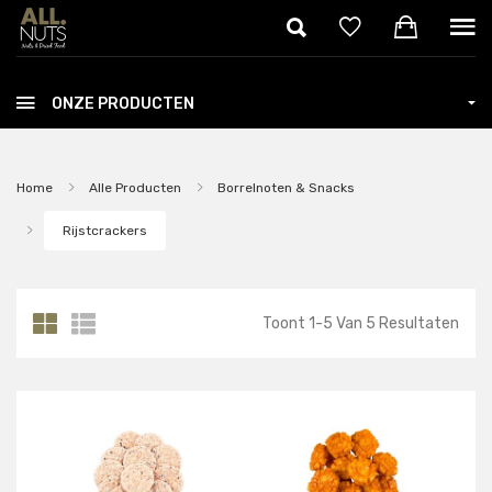
Skip to main content
ONZE PRODUCTEN
Home
Alle Producten
Borrelnoten & Snacks
Rijstcrackers
Toont
1
-
5
Van
5
Resultaten