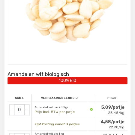
Amandelen wit biologisch
100% BIO
AANT.
VERPAKKINGSEENHEID
PRIJS
5,09/potje
Amandel wit bio 200 gr
-
+
Prijs incl. BTW per potje
25.45/kg
4,58/potje
Tip! Korting vanaf 3 potjes
22.90/kg
Amandel wit bio 1 kg