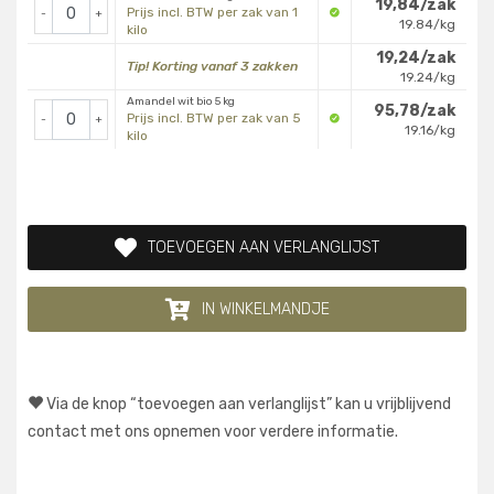
19,84/zak
Prijs incl. BTW per zak van 1
-
+
19.84/kg
kilo
19,24/zak
Tip! Korting vanaf 3 zakken
19.24/kg
Amandel wit bio 5 kg
95,78/zak
Prijs incl. BTW per zak van 5
-
+
19.16/kg
kilo
TOEVOEGEN AAN VERLANGLIJST
IN WINKELMANDJE
Via de knop “toevoegen aan verlanglijst” kan u vrijblijvend
contact met ons opnemen voor verdere informatie.