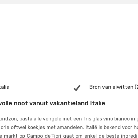
talia
Bron van eiwitten (2
lle noot vanuit vakantieland Italië
e avondzon, pasta alle vongole met een fris glas vino bianco
ndorle oftwel koekjes met amandelen. Italië is bekend voo
markt op Campo de'Fiori gaat om enkel de beste ingredi