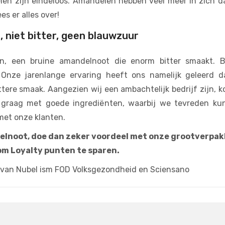
en zijn eindeloos. Amandelen hebben veel meer in zich dan
es er alles over!
, niet bitter, geen blauwzuur
n, een bruine amandelnoot die enorm bitter smaakt. Bij
Onze jarenlange ervaring heeft ons namelijk geleerd d
ttere smaak. Aangezien wij een ambachtelijk bedrijf zijn, 
 graag met goede ingrediënten, waarbij we tevreden kun
met onze klanten.
elnoot, doe dan zeker voordeel met onze grootverpak
 om Loyalty punten te sparen.
 van Nubel ism FOD Volksgezondheid en Sciensano