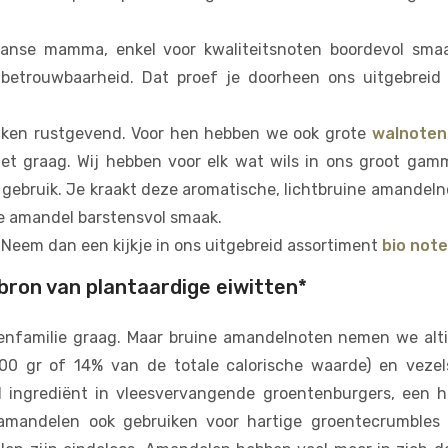
aliaanse mamma, enkel voor kwaliteitsnoten boordevol sma
teit, betrouwbaarheid. Dat proef je doorheen ons uitgebr
ken rustgevend. Voor hen hebben we ook grote
walnoten
et graag. Wij hebben voor elk wat wils in ons groot gam
 gebruik. Je kraakt deze aromatische, lichtbruine amandeln
ne amandel barstensvol smaak.
Neem dan een kijkje in ons uitgebreid assortiment
bio not
bron van plantaardige eiwitten*
tenfamilie graag. Maar bruine amandelnoten nemen we alt
100 gr of 14% van de totale calorische waarde) en vezel
 ingrediënt in vleesvervangende groentenburgers, een h
 amandelen ook gebruiken voor hartige groentecrumbles 