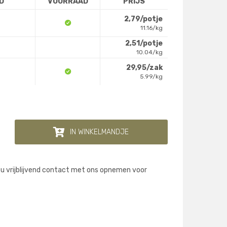
D
VOORRAAD
PRIJS
2,79/potje
11.16/kg
2,51/potje
10.04/kg
29,95/zak
5.99/kg
IN WINKELMANDJE
 u vrijblijvend contact met ons opnemen voor