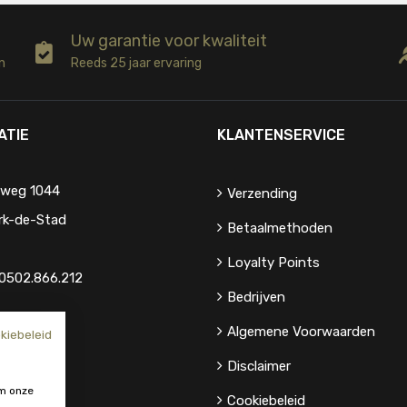
Uw garantie voor kwaliteit
n
Reeds 25 jaar ervaring
ATIE
KLANTENSERVICE
eweg 1044
Verzending
rk-de-Stad
Betaalmethoden
Loyalty Points
0502.866.212
Bedrijven
Algemene Voorwaarden
kiebeleid
Disclaimer
m onze
Cookiebeleid