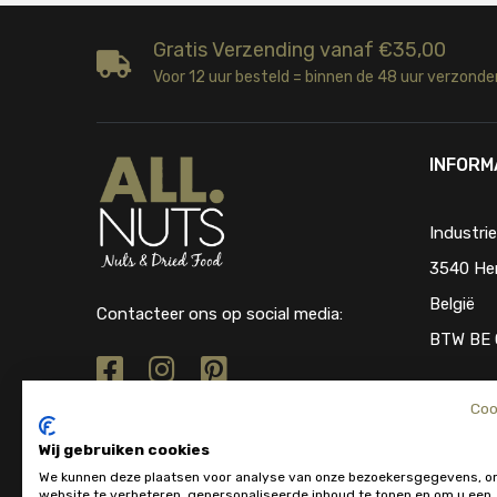
Gratis Verzending vanaf €35,00
Voor 12 uur besteld = binnen de 48 uur verzonde
INFORM
Industri
3540 He
België
Contacteer ons op social media:
BTW BE 
Coo
Wij gebruiken cookies
We kunnen deze plaatsen voor analyse van onze bezoekersgegevens, o
website te verbeteren, gepersonaliseerde inhoud te tonen en om u een