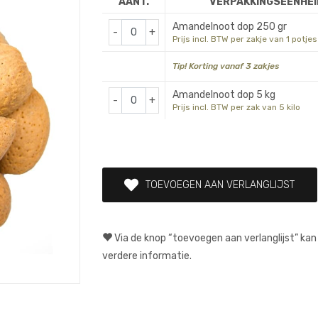
AANT.
VERPAKKINGSEENHEI
Amandelnoot dop 250 gr
-
+
Prijs incl. BTW per zakje van 1 potjes
Tip! Korting vanaf 3 zakjes
Amandelnoot dop 5 kg
-
+
Prijs incl. BTW per zak van 5 kilo
TOEVOEGEN AAN VERLANGLIJST
Via de knop “toevoegen aan verlanglijst” kan
verdere informatie.