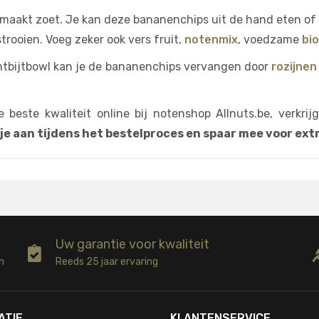
maakt zoet. Je kan deze bananenchips uit de hand eten of 
rooien. Voeg zeker ook vers fruit,
notenmix
, voedzame
bi
 ontbijtbowl kan je de bananenchips vervangen door
rozijnen
beste kwaliteit online bij notenshop Allnuts.be, verkrij
 je aan tijdens het bestelproces en spaar mee voor ex
Uw garantie voor kwaliteit
n
Reeds 25 jaar ervaring
ATIE
KLANTENSERVICE