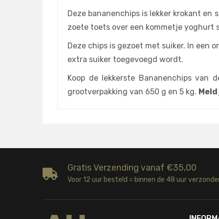
Deze bananenchips is lekker krokant en s
zoete toets over een kommetje yoghurt st
Deze chips is gezoet met suiker. In een
extra suiker toegevoegd wordt.
Koop de lekkerste Bananenchips van de 
grootverpakking van 650 g en 5 kg.
Meld
Gratis Verzending vanaf €35,00
Voor 12 uur besteld = binnen de 48 uur verzonde
INFORM