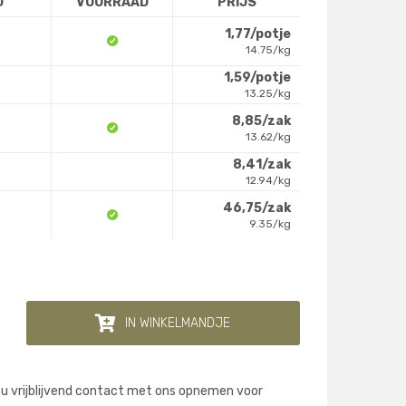
D
VOORRAAD
PRIJS
1,77/potje
14.75/kg
1,59/potje
13.25/kg
8,85/zak
13.62/kg
8,41/zak
12.94/kg
46,75/zak
9.35/kg
IN WINKELMANDJE
 u vrijblijvend contact met ons opnemen voor