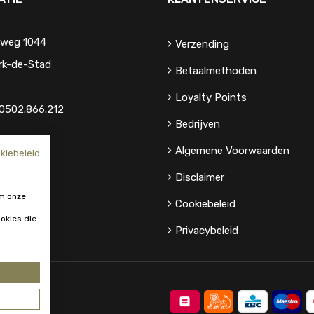
eweg 1044
Verzending
rk-de-Stad
Betaalmethoden
Loyalty Points
0502.866.212
Bedrijven
Algemene Voorwaarden
kiebeleid
Disclaimer
m onze
Cookiebeleid
okies die
Privacybeleid