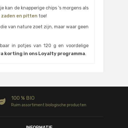
je kan de knapperige chips 's morgens als
o zaden en pitten
toe!
die van nature zoet zijn, maar waar geen
gbaar in potjes van 120 g en voordelige
tra korting in ons Loyalty programma
.
100 % BIO
Ruim assortiment biologische producten
INFORMATIE