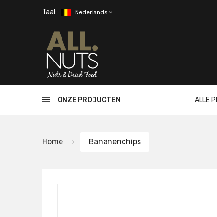
Skip to main content
Taal:
Nederlands
ONZE PRODUCTEN
ALLE 
Home
Bananenchips