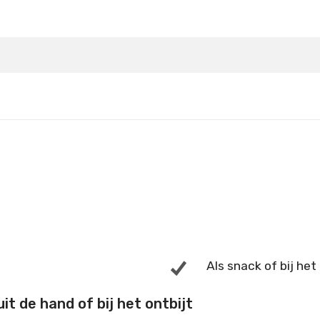
Details
Als snack of bij het
t de hand of bij het ontbijt