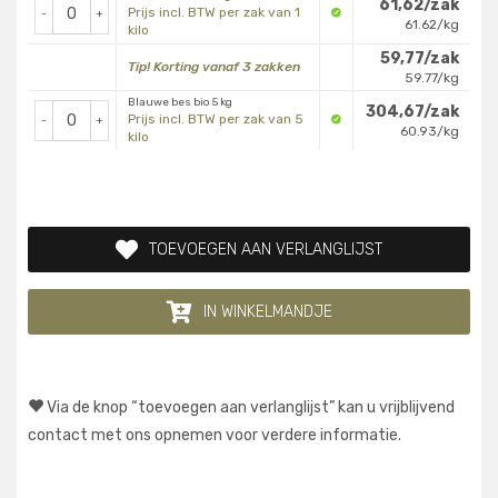
61,62/zak
Prijs incl. BTW per zak van 1
-
+
61.62/kg
kilo
59,77/zak
Tip! Korting vanaf 3 zakken
59.77/kg
Blauwe bes bio 5 kg
304,67/zak
Prijs incl. BTW per zak van 5
-
+
60.93/kg
kilo
TOEVOEGEN AAN VERLANGLIJST
IN WINKELMANDJE
Via de knop “toevoegen aan verlanglijst” kan u vrijblijvend
contact met ons opnemen voor verdere informatie.