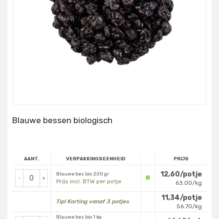
Blauwe bessen biologisch
AANT.
VERPAKKINGSEENHEID
PRIJS
12,60/potje
Blauwe bes bio 200 gr
-
+
Prijs incl. BTW per potje
63.00/kg
11,34/potje
Tip! Korting vanaf 3 potjes
56.70/kg
Blauwe bes bio 1 kg