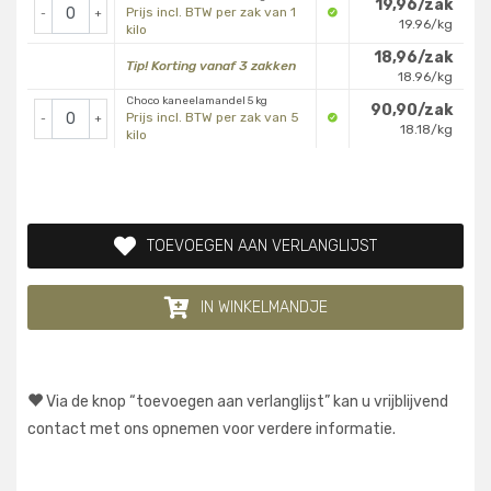
19,96/zak
Prijs incl. BTW per zak van 1
-
+
19.96/kg
kilo
18,96/zak
Tip! Korting vanaf 3 zakken
18.96/kg
Choco kaneelamandel 5 kg
90,90/zak
Prijs incl. BTW per zak van 5
-
+
18.18/kg
kilo
TOEVOEGEN AAN VERLANGLIJST
IN WINKELMANDJE
Via de knop “toevoegen aan verlanglijst” kan u vrijblijvend
contact met ons opnemen voor verdere informatie.