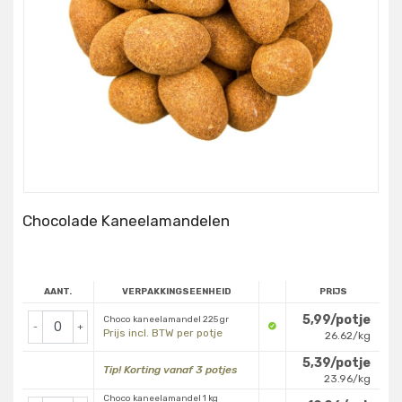
Chocolade Kaneelamandelen
AANT.
VERPAKKINGSEENHEID
PRIJS
5,99/potje
Choco kaneelamandel 225 gr
-
+
Prijs incl. BTW per potje
26.62/kg
5,39/potje
Tip! Korting vanaf 3 potjes
23.96/kg
Choco kaneelamandel 1 kg