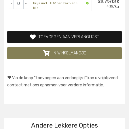
20,75/zak
Prijs incl. BTW per zak van 5
-
+
4.15/kg
kilo
TOEVOEGEN AAN VERLANGLIJST
IN WINKELMANDJE
Via de knop “toevoegen aan verlanglijst” kan u vrijblijvend
contact met ons opnemen voor verdere informatie.
Andere Lekkere Opties