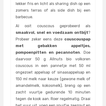
lekker fris en licht als sharing dish op een
zomers terras of als side dish bij een
barbecue.
Al ooit couscous geprobeerd als
smaakvol, snel en voedzaam ontbijt
?
Probeer zeker eens deze
couscouspap
met gebakken appeltjes,
pompoenpitten en pecannoten
. Doe
daarvoor 50 g Allnuts bio volkoren
couscous in een pannetje met 50 ml
ongezoet appelsap of sinaasappelsap en
150 ml melk naar keuze (gewone melk of
amandelmelk, kokosmelk), breng op een
zacht vuurtje gedurende 10 minuten
tegen de kook aan. Roer regelmatig. Draai
het vuur uit, voeg een snuifje zeezout en