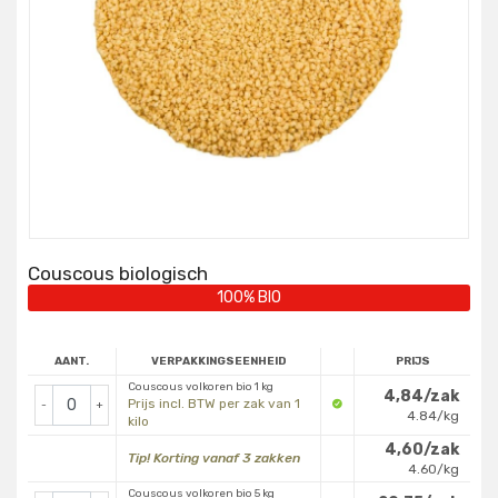
Couscous biologisch
100% BIO
AANT.
VERPAKKINGSEENHEID
PRIJS
Couscous volkoren bio 1 kg
4,84/zak
Prijs incl. BTW per zak van 1
-
+
4.84/kg
kilo
4,60/zak
Tip! Korting vanaf 3 zakken
4.60/kg
Couscous volkoren bio 5 kg