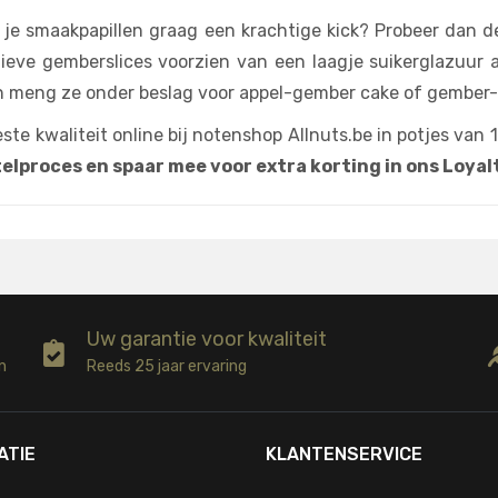
 je smaakpapillen graag een krachtige kick? Probeer dan d
tieve gemberslices voorzien van een laagje suikerglazuur a
en meng ze onder beslag voor appel-gember cake of gember
ste kwaliteit online bij notenshop Allnuts.be in potjes van 
stelproces en spaar mee voor extra korting in ons Loy
Uw garantie voor kwaliteit
n
Reeds 25 jaar ervaring
ATIE
KLANTENSERVICE