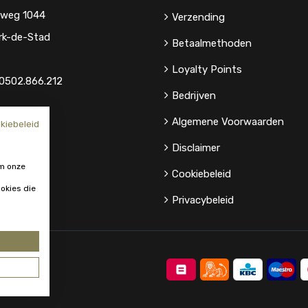
eweg 1044
Verzending
rk-de-Stad
Betaalmethoden
Loyalty Points
0502.866.212
Bedrijven
Algemene Voorwaarden
kiebeleid
Disclaimer
m onze
Cookiebeleid
okies die
Privacybeleid