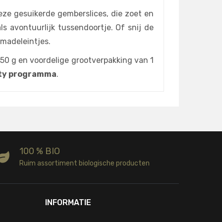
eze gesuikerde gemberslices, die zoet en
ls avontuurlijk tussendoortje. Of snij de
-madeleintjes.
150 g en voordelige grootverpakking van 1
alty programma
.
100 % BIO
Ruim assortiment biologische producten
INFORMATIE