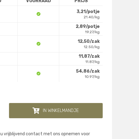
D
VOORRAAD
PRIJS
3,21/potje
21.40/kg
2,89/potje
19.27/kg
12,50/zak
12.50/kg
11,87/zak
11.87/kg
54,86/zak
10.97/kg
IN WINKELMANDJE
 u vrijblijvend contact met ons opnemen voor