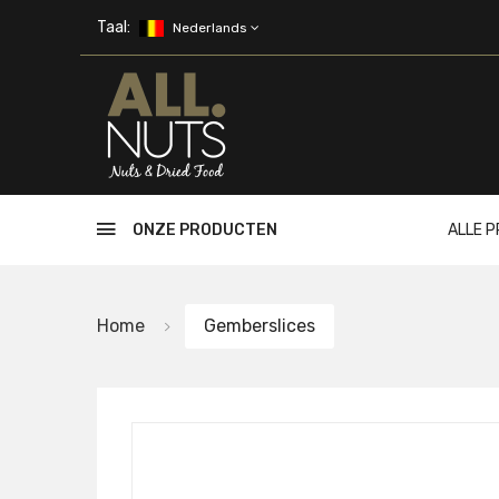
Skip to main content
Taal:
Nederlands
ONZE PRODUCTEN
ALLE 
Home
Gemberslices