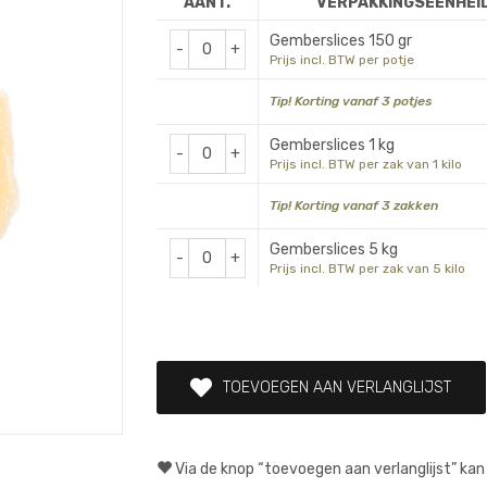
AANT.
VERPAKKINGSEENHEI
Gemberslices 150 gr
-
+
Prijs incl. BTW per potje
Tip! Korting vanaf 3 potjes
Gemberslices 1 kg
-
+
Prijs incl. BTW per zak van 1 kilo
Tip! Korting vanaf 3 zakken
Gemberslices 5 kg
-
+
Prijs incl. BTW per zak van 5 kilo
TOEVOEGEN AAN VERLANGLIJST
Via de knop “toevoegen aan verlanglijst” kan