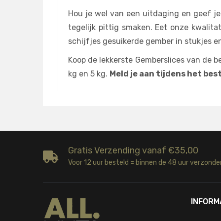
Hou je wel van een uitdaging en geef je
tegelijk pittig smaken. Eet onze kwalita
schijfjes gesuikerde gember in stukjes 
Koop de lekkerste Gemberslices van de be
kg en 5 kg.
Meld je aan tijdens het be
Gratis Verzending vanaf €35,00
Voor 12 uur besteld = binnen de 48 uur verzonde
INFORM