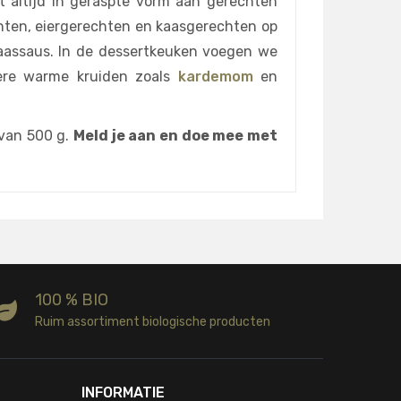
 altijd in geraspte vorm aan gerechten
hten, eiergerechten en kaasgerechten op
kaassaus. In de dessertkeuken voegen we
ere warme kruiden zoals
kardemom
en
 van 500 g.
Meld je aan en doe mee met
100 % BIO
Ruim assortiment biologische producten
INFORMATIE