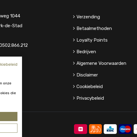
eweg 1044
Verzending
rk-de-Stad
Betaalmethoden
Loyalty Points
0502.866.212
Bedrijven
Algemene Voorwaarden
kiebeleid
Disclaimer
m onze
Cookiebeleid
okies die
Privacybeleid