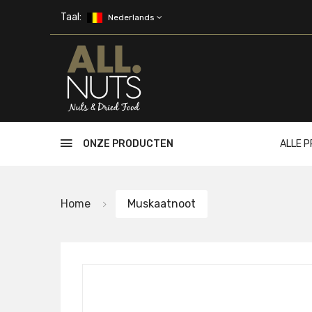
Skip to main content
Taal:
Nederlands
ONZE PRODUCTEN
ALLE 
Home
Muskaatnoot