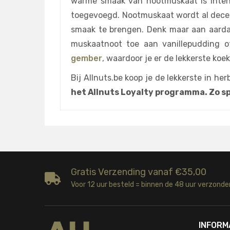
warme smaak van nootmuskaat is intens
toegevoegd. Nootmuskaat wordt al decen
smaak te brengen. Denk maar aan aardap
muskaatnoot toe aan vanillepudding 
gember
, waardoor je er de lekkerste koe
Bij Allnuts.be koop je de lekkerste in h
het Allnuts Loyalty programma. Zo sp
Gratis Verzending vanaf €35,00
Voor 12 uur besteld = binnen de 48 uur verzonde
INFORM