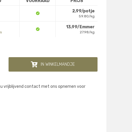
D
VOORRAAD
PRIJS
2,99/potje
59.80/kg
13,99/Emmer
es
27.98/kg
IN WINKELMANDJE
 u vrijblijvend contact met ons opnemen voor