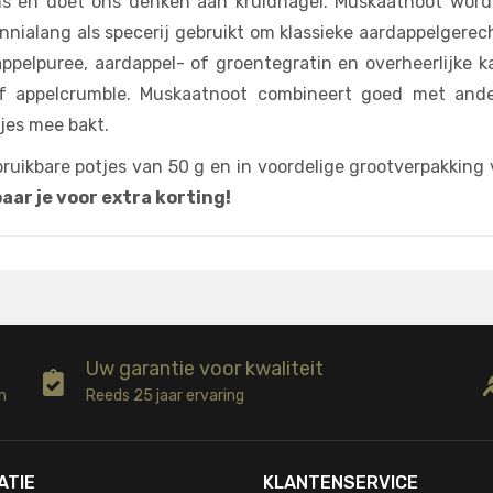
 en doet ons denken aan kruidnagel. Muskaatnoot wordt
nialang als specerij gebruikt om klassieke aardappelgerec
pelpuree, aardappel- of groentegratin en overheerlijke 
of appelcrumble. Muskaatnoot combineert goed met and
kjes mee bakt.
erbruikbare potjes van 50 g en in voordelige grootverpakking
aar je voor extra korting!
Uw garantie voor kwaliteit
n
Reeds 25 jaar ervaring
ATIE
KLANTENSERVICE