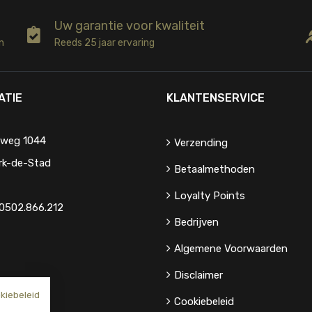
Uw garantie voor kwaliteit
n
Reeds 25 jaar ervaring
ATIE
KLANTENSERVICE
eweg 1044
Verzending
rk-de-Stad
Betaalmethoden
Loyalty Points
0502.866.212
Bedrijven
Algemene Voorwaarden
Disclaimer
kiebeleid
Cookiebeleid