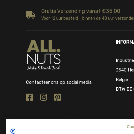
Gratis Verzending vanaf €35,00
Voor 12 uur besteld = binnen de 48 uur verzonde
INFORM
Industri
3540 He
België
Contacteer ons op social media:
BTW BE 
Coo