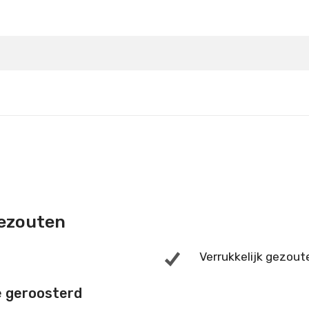
Details
Details
gezouten
Verrukkelijk gezout
e geroosterd