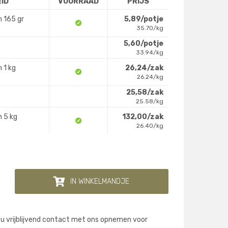
ID
VOORRAAD
PRIJS
 165 gr
5,89/potje
35.70/kg
5,60/potje
33.94/kg
 1 kg
26,24/zak
26.24/kg
25,58/zak
25.58/kg
 5 kg
132,00/zak
26.40/kg
IN WINKELMANDJE
 u vrijblijvend contact met ons opnemen voor