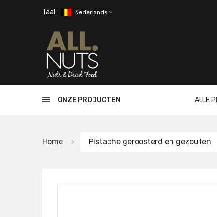
Skip to main content
Taal:
Nederlands
ONZE PRODUCTEN
ALLE 
Home
Pistache geroosterd en gezouten