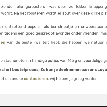
n zonder olie geroosterd, waardoor ze lekker knapper
ordt. Na het roosteren wordt er zout over deze dikke pis
k ontzettend populair als borrelnootje en onweerstaanbaa
n tijdens een goed gesprek of avondje onder vrienden, maak
ten
van de beste kwaliteit hebt, die hebben we natuurlij
 pistachenoten in handige potjes van 165 g en voordelige gr
ns het bestelproces. Zo kan je deelnemen aan ons Loy
iet om ons te
contacteren
, wij helpen je graag verder.