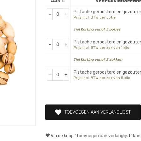
AANT.
VERPAKKINGSEENHE
Pistache geroosterd en gezouten
-
+
Prijs incl. BTW per potje
Tip! Korting vanaf 3 potjes
Pistache geroosterd en gezouten
-
+
Prijs incl. BTW per zak van 1 kilo
Tip! Korting vanaf 3 zakken
Pistache geroosterd en gezouten
-
+
Prijs incl. BTW per zak van 5 kilo
TOEVOEGEN AAN VERLANGLIJST
Via de knop “toevoegen aan verlanglijst” kan