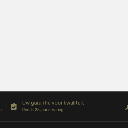
Uw garantie voor kwaliteit
n
Reeds 25 jaar ervaring