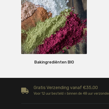
Bakingrediënten BIO
Gratis Verzending vanaf €35,00
Voor 12 uur besteld = binnen de 48 uur verzonde