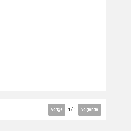
h
gen
Vorige
1
/
1
Volgende