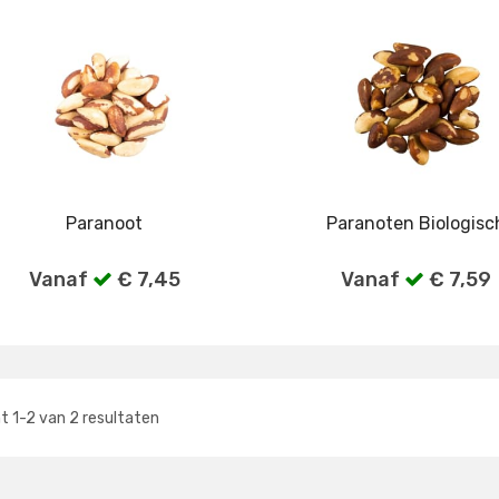
Paranoot
Paranoten Biologisc
Vanaf
€ 7,45
Vanaf
€ 7,59
Bekijk alle verpakkingen
Bekijk alle verpakkin
nt
1
-
2
van
2
resultaten