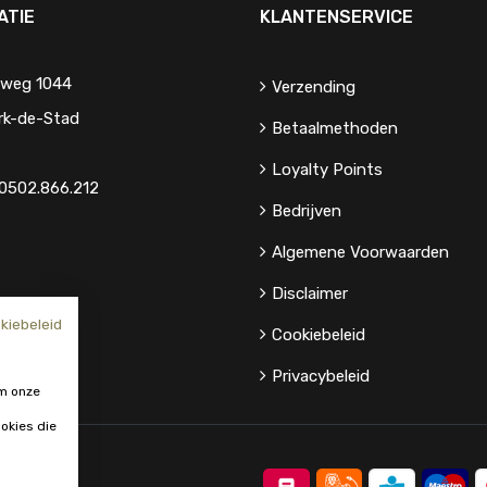
ATIE
KLANTENSERVICE
eweg 1044
Verzending
rk-de-Stad
Betaalmethoden
Loyalty Points
0502.866.212
Bedrijven
Algemene Voorwaarden
Disclaimer
kiebeleid
Cookiebeleid
Privacybeleid
m onze
okies die