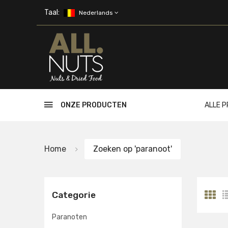
Skip to main content
Taal:
Nederlands
ONZE PRODUCTEN
ALLE 
Home
Zoeken op 'paranoot'
Categorie
Paranoten