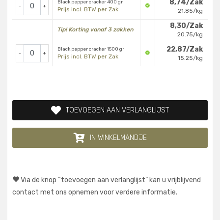
8,74/Zak
Black pepper cracker 400 gr
-
+
Prijs incl. BTW per Zak
21.85/kg
8,30/Zak
Tip! Korting vanaf 3 zakken
20.75/kg
22,87/Zak
Black pepper cracker 1500 gr
-
+
Prijs incl. BTW per Zak
15.25/kg
TOEVOEGEN AAN VERLANGLIJST
IN WINKELMANDJE
Via de knop “toevoegen aan verlanglijst” kan u vrijblijvend
contact met ons opnemen voor verdere informatie.