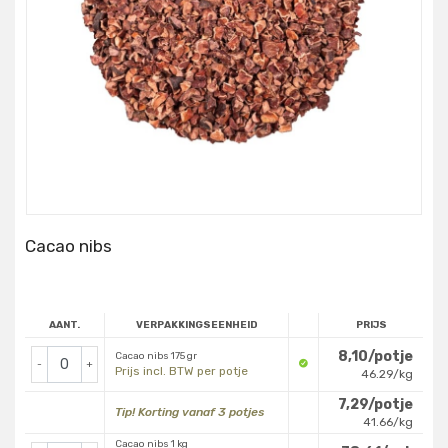
Cacao nibs
AANT.
VERPAKKINGSEENHEID
PRIJS
8,10/potje
Cacao nibs 175 gr
-
+
Prijs incl. BTW per potje
46.29/kg
7,29/potje
Tip! Korting vanaf 3 potjes
41.66/kg
Cacao nibs 1 kg