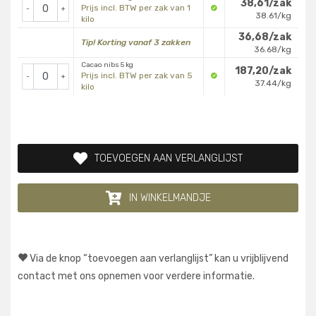
38,61/zak
Prijs incl. BTW per zak van 1
-
+
38.61/kg
kilo
36,68/zak
Tip! Korting vanaf 3 zakken
36.68/kg
Cacao nibs 5 kg
187,20/zak
Prijs incl. BTW per zak van 5
-
+
37.44/kg
kilo
TOEVOEGEN AAN VERLANGLIJST
IN WINKELMANDJE
Via de knop “toevoegen aan verlanglijst” kan u vrijblijvend
contact met ons opnemen voor verdere informatie.