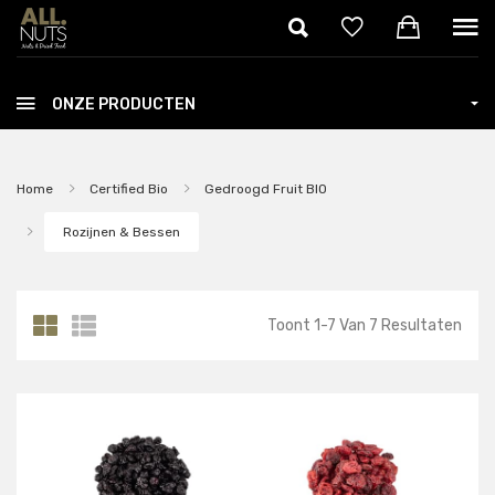
Skip to main content
ONZE PRODUCTEN
Home
Certified Bio
Gedroogd Fruit BIO
Rozijnen & Bessen
Toont
1
-
7
Van
7
Resultaten