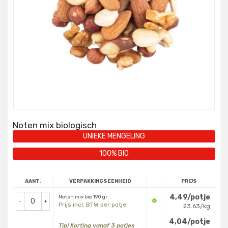
Noten mix biologisch
UNIEKE MENGELING
100% BIO
AANT.
VERPAKKINGSEENHEID
PRIJS
4,49/potje
Noten mix bio 190 gr
-
+
Prijs incl. BTW per potje
23.63/kg
4,04/potje
Tip! Korting vanaf 3 potjes