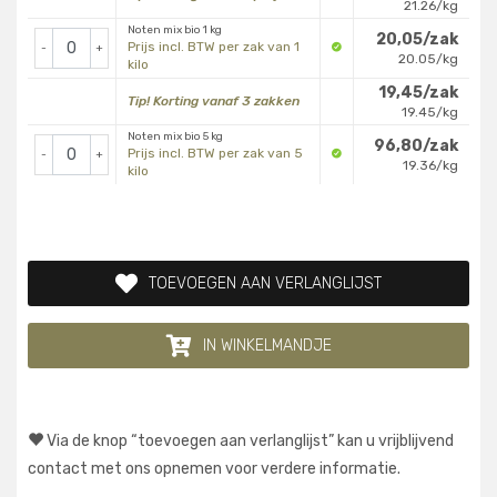
21.26/kg
Noten mix bio 1 kg
20,05/zak
Prijs incl. BTW per zak van 1
-
+
20.05/kg
kilo
19,45/zak
Tip! Korting vanaf 3 zakken
19.45/kg
Noten mix bio 5 kg
96,80/zak
Prijs incl. BTW per zak van 5
-
+
19.36/kg
kilo
TOEVOEGEN AAN VERLANGLIJST
IN WINKELMANDJE
Via de knop “toevoegen aan verlanglijst” kan u vrijblijvend
contact met ons opnemen voor verdere informatie.