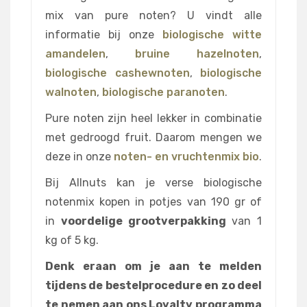
mix van pure noten? U vindt alle
informatie bij onze
biologische witte
amandelen
,
bruine hazelnoten
,
biologische cashewnoten
,
biologische
walnoten
,
biologische paranoten
.
Pure noten zijn heel lekker in combinatie
met gedroogd fruit. Daarom mengen we
deze in onze
noten- en vruchtenmix bio
.
Bij Allnuts kan je verse biologische
notenmix kopen in potjes van 190 gr of
in
voordelige grootverpakking
van 1
kg of 5 kg.
Denk eraan om je aan te melden
tijdens de bestelprocedure en zo deel
te nemen aan ons Loyalty programma