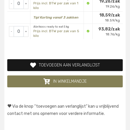
19,26/zak
Prijs incl. BTW per zak van 1
-
+
19.26/kg
kilo
18,59/zak
Tip! Korting vanaf 3 zakken
18.59/kg
Abrikoos ready to eat 5 kg
93,82/zak
Prijs incl. BTW per zak van 5
-
+
18.76/kg
kilo
TOEVOEGEN AAN VERLANGLIJST
IN WINKELMANDJE
Via de knop “toevoegen aan verlanglijst” kan u vrijblijvend
contact met ons opnemen voor verdere informatie.