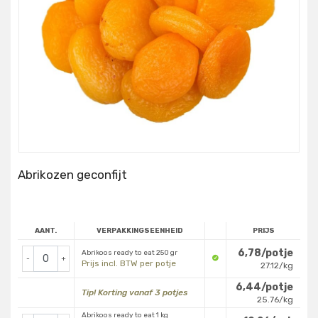
Abrikozen geconfijt
AANT.
VERPAKKINGSEENHEID
PRIJS
6,78/potje
Abrikoos ready to eat 250 gr
-
+
Prijs incl. BTW per potje
27.12/kg
6,44/potje
Tip! Korting vanaf 3 potjes
25.76/kg
Abrikoos ready to eat 1 kg