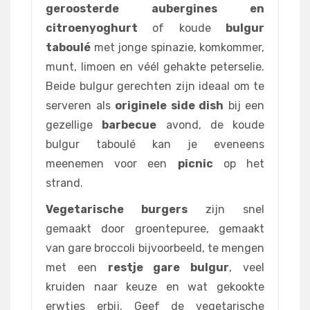
geroosterde aubergines en
citroenyoghurt
of koude
bulgur
taboulé
met jonge spinazie, komkommer,
munt, limoen en véél gehakte peterselie.
Beide bulgur gerechten zijn ideaal om te
serveren als
originele side dish
bij een
gezellige
barbecue
avond, de koude
bulgur taboulé kan je eveneens
meenemen voor een
picnic
op het
strand.
Vegetarische burgers
zijn snel
gemaakt door groentepuree, gemaakt
van gare broccoli bijvoorbeeld, te mengen
met een
restje gare bulgur
, veel
kruiden naar keuze en wat gekookte
erwtjes erbij. Geef de vegetarische