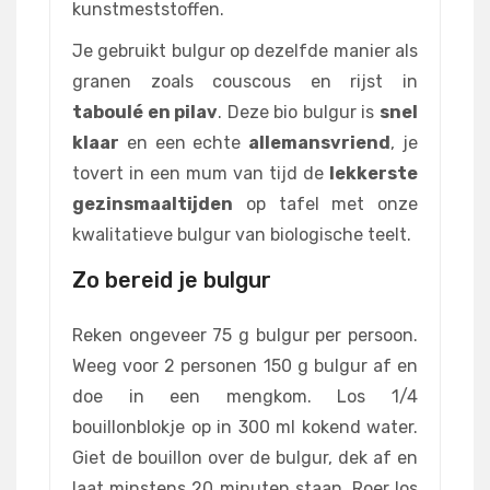
kunstmeststoffen.
Je gebruikt bulgur op dezelfde manier als
granen zoals couscous en rijst in
taboulé en pilav
. Deze bio bulgur is
snel
klaar
en een echte
allemansvriend
, je
tovert in een mum van tijd de
lekkerste
gezinsmaaltijden
op tafel met onze
kwalitatieve bulgur van biologische teelt.
Zo bereid je bulgur
Reken ongeveer 75 g bulgur per persoon.
Weeg voor 2 personen 150 g bulgur af en
doe in een mengkom. Los 1/4
bouillonblokje op in 300 ml kokend water.
Giet de bouillon over de bulgur, dek af en
laat minstens 20 minuten staan. Roer los