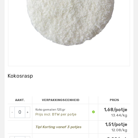
Kokosrasp
AANT.
VERPAKKINGSEENHEID
PRIJS
1,68/potje
Koko gemalen 125 gr
-
+
Prijs incl. BTW per potje
13.44/kg
1,51/potje
Tip! Korting vanaf 3 potjes
12.08/kg