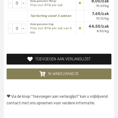
8,00/zak
Koko gemalen 750 gr
-
+
Prijs incl. BTW per zak
10.67/kg
7,60/zak
Tip! Korting vanaf 3 zakken
10.13/kg
Koko gemalen 5 kg
44,50/zak
Prijs incl. BTW per zak van 5
-
+
8.90/kg
kilo
TOEVOEGEN AAN VERLANGLIJST
IN WINKELMANDJE
Via de knop “toevoegen aan verlanglijst” kan u vrijblijvend
contact met ons opnemen voor verdere informatie.