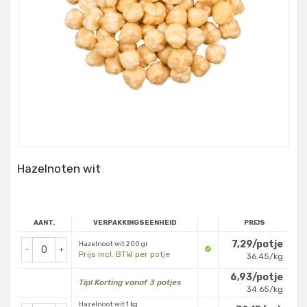
Hazelnoten wit
AANT.
VERPAKKINGSEENHEID
PRIJS
7,29/potje
Hazelnoot wit 200 gr
-
+
Prijs incl. BTW per potje
36.45/kg
6,93/potje
Tip! Korting vanaf 3 potjes
34.65/kg
Hazelnoot wit 1 kg