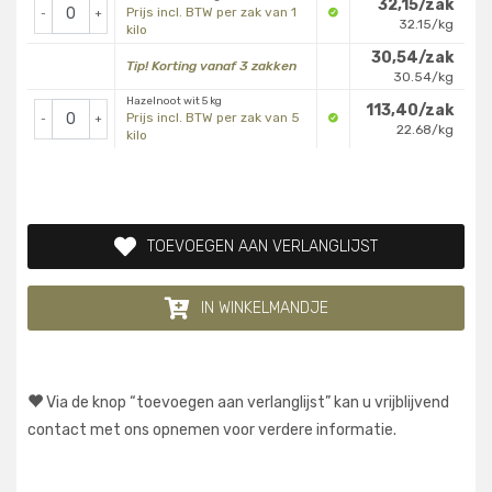
32,15/zak
Prijs incl. BTW per zak van 1
-
+
32.15/kg
kilo
30,54/zak
Tip! Korting vanaf 3 zakken
30.54/kg
Hazelnoot wit 5 kg
113,40/zak
Prijs incl. BTW per zak van 5
-
+
22.68/kg
kilo
TOEVOEGEN AAN VERLANGLIJST
IN WINKELMANDJE
Via de knop “toevoegen aan verlanglijst” kan u vrijblijvend
contact met ons opnemen voor verdere informatie.