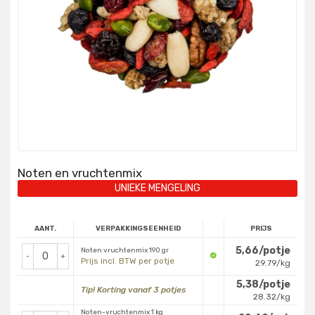
Noten en vruchtenmix
UNIEKE MENGELING
AANT.
VERPAKKINGSEENHEID
PRIJS
5,66/potje
Noten vruchtenmix 190 gr
-
+
Prijs incl. BTW per potje
29.79/kg
5,38/potje
Tip! Korting vanaf 3 potjes
28.32/kg
Noten-vruchtenmix 1 kg