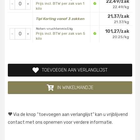
22,49/zak
Prijs incl. BTW per zak van 1
-
+
22.49/kg
kilo
21,37/zak
Tip! Korting vanaf 3 zakken
21.37/kg
Noten-vruchtenmix 5 kg
101,27/zak
Prijs incl. BTW per zak van 5
-
+
20.25/kg
kilo
TOEVOEGEN AAN VERLANGLIJST
IN WINKELMANDJE
Via de knop “toevoegen aan verlanglijst” kan u vrijblijvend
contact met ons opnemen voor verdere informatie.