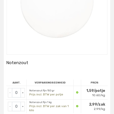
Notenzout
AANT.
VERPAKKINGSEENHEID
PRIJS
1,59/potje
Notenzout fijn 150 gr
-
+
Prijs incl. BTW per potje
10.60/kg
Notenzout fijn 1 kg
2,99/zak
Prijs incl. BTW per zak van 1
-
+
2.99/kg
kilo