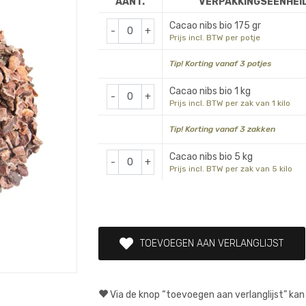
AANT.
VERPAKKINGSEENHEI
Cacao nibs bio 175 gr
-
+
Prijs incl. BTW per potje
Tip! Korting vanaf 3 potjes
Cacao nibs bio 1 kg
-
+
Prijs incl. BTW per zak van 1 kilo
Tip! Korting vanaf 3 zakken
Cacao nibs bio 5 kg
-
+
Prijs incl. BTW per zak van 5 kilo
TOEVOEGEN AAN VERLANGLIJST
Via de knop “toevoegen aan verlanglijst” kan