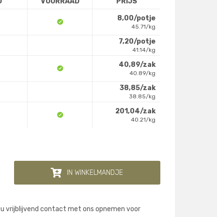
D
VOORRAAD
PRIJS
8,00/potje
45.71/kg
7,20/potje
41.14/kg
40,89/zak
40.89/kg
38,85/zak
38.85/kg
201,04/zak
40.21/kg
IN WINKELMANDJE
 u vrijblijvend contact met ons opnemen voor