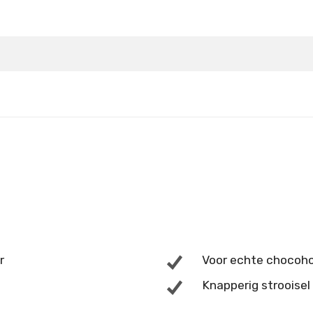
Details
Details
r
Voor echte chocoho
Knapperig strooisel