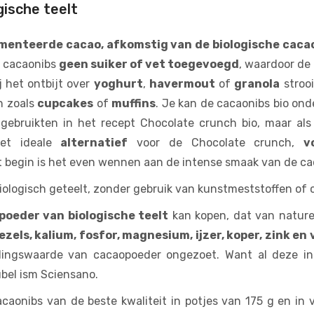
gische teelt
menteerde cacao, afkomstig van de biologische cac
n cacaonibs
geen suiker of vet toegevoegd
, waardoor de
j het ontbijt over
yoghurt
,
havermout
of
granola
strooi
n zoals
cupcakes
of
muffins
. Je kan de cacaonibs bio ond
 gebruikten in het recept Chocolate crunch bio, maar al
het ideale
alternatief
voor de Chocolate crunch,
v
t begin is het even wennen aan de intense smaak van de cac
iologisch geteelt, zonder gebruik van kunstmeststoffen of
poeder van biologische teelt
kan kopen, dat van nature 
vezels, kalium, fosfor, magnesium, ijzer, koper, zink en
edingswaarde van cacaopoeder ongezoet. Want al deze in
bel ism Sciensano.
cacaonibs van de beste kwaliteit in potjes van 175 g en in