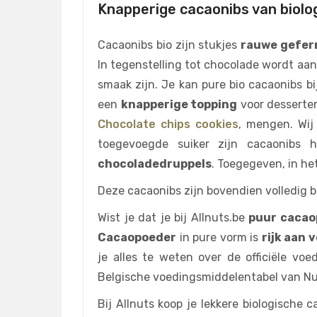
Knapperige cacaonibs van biolo
Cacaonibs bio zijn stukjes
rauwe gefer
In tegenstelling tot chocolade wordt aa
smaak zijn. Je kan pure bio cacaonibs bi
een
knapperige topping
voor desserte
Chocolate chips cookies
, mengen. Wij
toegevoegde suiker zijn cacaonibs 
chocoladedruppels
. Toegegeven, in he
Deze cacaonibs zijn bovendien volledig b
Wist je dat je bij Allnuts.be
puur cacao
Cacaopoeder
in pure vorm is
rijk aan 
je alles te weten over de officiële vo
Belgische voedingsmiddelentabel van Nu
Bij Allnuts koop je lekkere biologische 