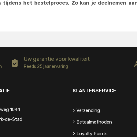
 tijdens het bestelproces. Zo kan je deelnemen aa
Uw garantie voor kwaliteit
n
Reeds 25 jaar ervaring
ATIE
KLANTENSERVICE
eweg 1044
Verzending
rk-de-Stad
Betaalmethoden
Loyalty Points