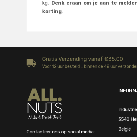
kg.
Denk eraan om je aan te melden
korting
.
Gratis Verzending vanaf €35,00
Voor 12 uur besteld = binnen de 48 uur verzonde
INFORM
Industri
3540 He
België
Contacteer ons op social media: