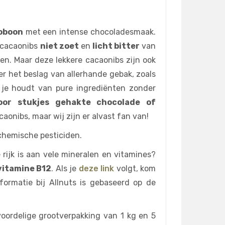
aoboon
met een intense chocoladesmaak.
 cacaonibs
niet zoet
en
licht bitter
van
en. Maar deze lekkere cacaonibs zijn ook
er het beslag van allerhande gebak, zoals
s je houdt van pure ingrediënten zonder
oor stukjes gehakte chocolade of
aonibs, maar wij zijn er alvast fan van!
 chemische pesticiden.
rijk is aan vele mineralen en vitamines?
 vitamine B12
. Als je
deze link
volgt, kom
formatie bij Allnuts is gebaseerd op de
 voordelige grootverpakking van 1 kg en 5