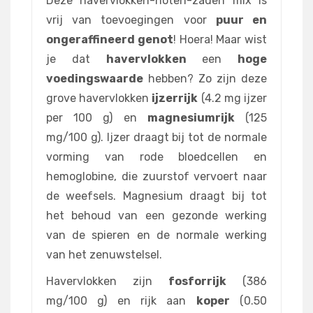
Deze havervlokken-noten-zaden mix is
vrij van toevoegingen voor
puur en
ongeraffineerd genot
! Hoera! Maar wist
je dat
havervlokken
een
hoge
voedingswaarde
hebben? Zo zijn deze
grove havervlokken
ijzerrijk
(4.2 mg ijzer
per 100 g) en
magnesiumrijk
(125
mg/100 g). Ijzer draagt bij tot de normale
vorming van rode bloedcellen en
hemoglobine, die zuurstof vervoert naar
de weefsels. Magnesium draagt bij tot
het behoud van een gezonde werking
van de spieren en de normale werking
van het zenuwstelsel.
Havervlokken zijn
fosforrijk
(386
mg/100 g) en rijk aan
koper
(0.50