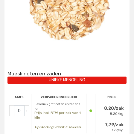
Muesli noten en zaden
UNIEKE MENGELING
AANT.
VERPAKKINGSEENHEID
PRIJS
Havermix grof noten en zaden 1
8,20/zak
kg
-
+
Prijs incl. BTW per zak van 1
8.20/kg
kilo
7,79/zak
Tip! Korting vanaf 3 zakken
7.79/kg