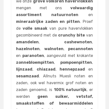
we onze
grove volkoren havervlokken
mengen met ons
volwaardig
assortiment natuurnoten
en
mineraalrijke zaden en pitten
. Proef
de
volle smaak
van pure havervlokken
gecombineerd met de
crunchy bite
van
amandelen
,
cashewnoten
,
hazelnoten
,
walnoten
,
pecannoten
en
paranoten
, aangevuld met krokante
zonnebloempitten
,
pompoenpitten
,
lijnzaad
,
chiazaad
,
hennepzaad
en
sesamzaad
. Allnuts Muesli noten en
zaden, ook wel havermix grof noten en
zaden genoemd, is
100% natuurlijk
, er
werden
geen suiker, vetstof,
smaakstoffen of bewaarmiddelen