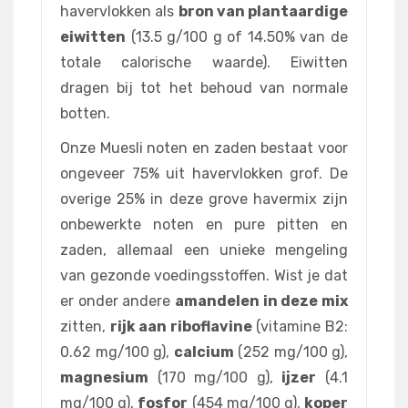
havervlokken als
bron van plantaardige
eiwitten
(13.5 g/100 g of 14.50% van de
totale calorische waarde). Eiwitten
dragen bij tot het behoud van normale
botten.
Onze Muesli noten en zaden bestaat voor
ongeveer 75% uit havervlokken grof. De
overige 25% in deze grove havermix zijn
onbewerkte noten en pure pitten en
zaden, allemaal een unieke mengeling
van gezonde voedingsstoffen. Wist je dat
er onder andere
amandelen in deze mix
zitten,
rijk aan riboflavine
(vitamine B2:
0.62 mg/100 g),
calcium
(252 mg/100 g),
magnesium
(170 mg/100 g),
ijzer
(4.1
mg/100 g),
fosfor
(454 mg/100 g),
koper